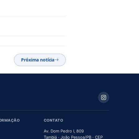
Próxima notícia
FORMAÇÃO
CONTATO
Av. Dom Pedro I, 809
Tambiá · João Pessoa/PB · CEP