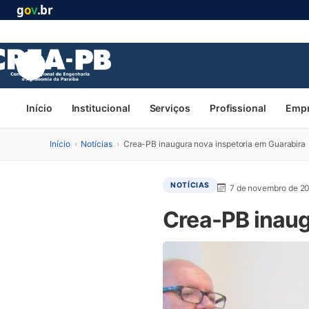
g
o
v
.br
Início
Institucional
Serviços
Profissional
Emp
Início
›
Notícias
›
Crea-PB inaugura nova inspetoria em Guarabira
NOTÍCIAS
7 de novembro de 2
Crea-PB inaug