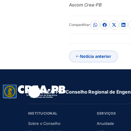
Ascom Crea-PB
Compartilhar:
Notícia anterior
CREA-PB · Conselho Regional de Engenh
INSTITUCIONAL
SERVIÇOS
(abre em nova aba)
(abre em
Sobre o Conselho
Anuidade