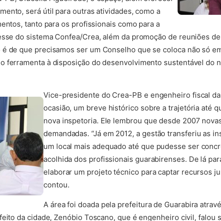
ento, será útil para outras atividades, como a
entos, tanto para os profissionais como para a
resse do sistema Confea/Crea, além da promoção de reuniões de 
 é de que precisamos ser um Conselho que se coloca não só em
o ferramenta à disposição do desenvolvimento sustentável do n
Vice-presidente do Crea-PB e engenheiro fiscal da 
ocasião, um breve histórico sobre a trajetória até q
nova inspetoria. Ele lembrou que desde 2007 nova
demandadas. “Já em 2012, a gestão transferiu as in
um local mais adequado até que pudesse ser conc
acolhida dos profissionais guarabirenses. De lá p
elaborar um projeto técnico para captar recursos j
contou.
A área foi doada pela prefeitura de Guarabira atrav
eito da cidade, Zenóbio Toscano, que é engenheiro civil, falou 