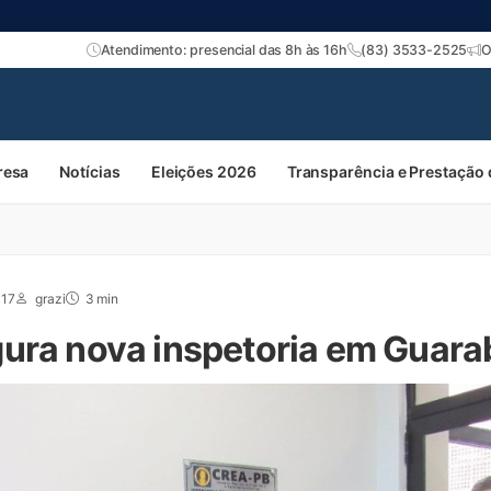
Atendimento: presencial das 8h às 16h
(83) 3533-2525
O
resa
Notícias
Eleições 2026
Transparência e Prestação
017
grazi
3 min
ura nova inspetoria em Guara