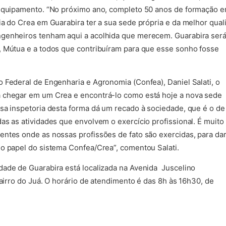
 equipamento. “No próximo ano, completo 50 anos de formação 
ia do Crea em Guarabira ter a sua sede própria e da melhor qua
genheiros tenham aqui a acolhida que
merecem. Guarabira ser
, Mútua e a todos que contribuíram para que esse sonho fosse
 Federal de Engenharia e Agronomia (Confea), Daniel Salati, o
 chegar em um Crea e encontrá-lo como está hoje a nova sede
sa inspetoria desta forma dá um recado à sociedade, que é o de
as as atividades que envolvem o exercício profissional. É muito
ntes onde as nossas profissões de fato são exercidas, para da
o papel do sistema Confea/Crea”, comentou Salati.
ade de Guarabira está localizada na Avenida Juscelino
bairro do Juá. O horário de atendimento é das 8h às 16h30, de