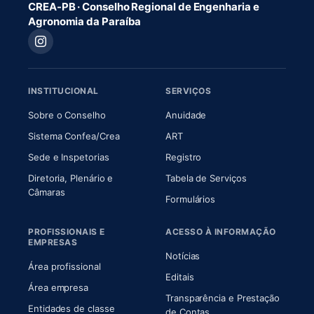
CREA-PB · Conselho Regional de Engenharia e
Agronomia da Paraíba
INSTITUCIONAL
SERVIÇOS
(abre em nova aba)
(abre em nova aba)
Sobre o Conselho
Anuidade
(abre em nova aba)
(abre em nova aba)
Sistema Confea/Crea
ART
Sede e Inspetorias
Registro
Diretoria, Plenário e
Tabela de Serviços
(abre em nova aba)
Câmaras
Formulários
PROFISSIONAIS E
ACESSO À INFORMAÇÃO
EMPRESAS
Notícias
Área profissional
Editais
Área empresa
Transparência e Prestação
Entidades de classe
(abre em nova aba)
de Contas