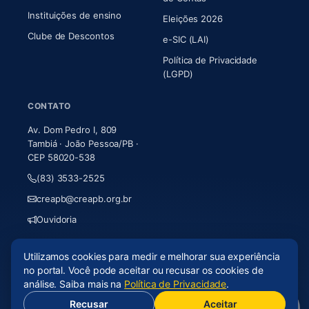
Instituições de ensino
Eleições 2026
Clube de Descontos
e-SIC (LAI)
Política de Privacidade
(LGPD)
CONTATO
Av. Dom Pedro I, 809
Tambiá · João Pessoa/PB ·
CEP 58020-538
(83) 3533-2525
creapb@creapb.org.br
Ouvidoria
Utilizamos cookies para medir e melhorar sua experiência
© 2026 CREA-PB · Todos os direitos reservados
no portal. Você pode aceitar ou recusar os cookies de
Acessibilidade
·
Mapa do site
·
LGPD
análise. Saiba mais na
Política de Privacidade
.
Recusar
Aceitar