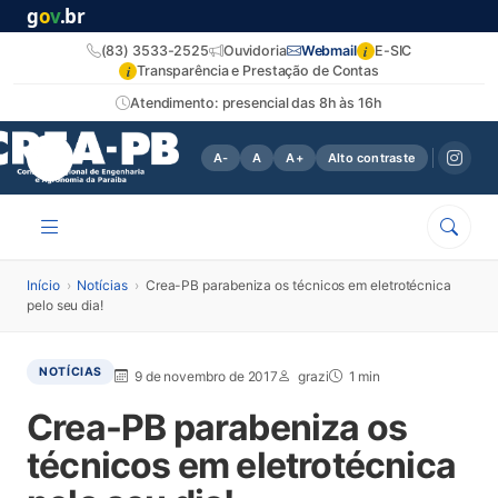
g
o
v
.br
i
(83) 3533-2525
Ouvidoria
Webmail
E-SIC
i
Transparência e Prestação de Contas
Atendimento: presencial das 8h às 16h
A-
A
A+
Alto contraste
Início
›
Notícias
›
Crea-PB parabeniza os técnicos em eletrotécnica
pelo seu dia!
NOTÍCIAS
9 de novembro de 2017
grazi
1 min
Crea-PB parabeniza os
técnicos em eletrotécnica