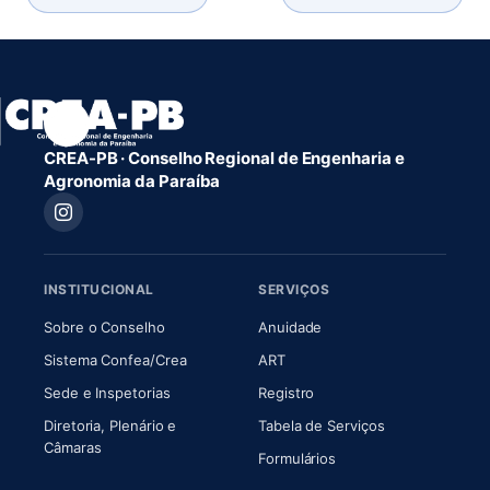
CREA-PB · Conselho Regional de Engenharia e
Agronomia da Paraíba
INSTITUCIONAL
SERVIÇOS
(abre em nova aba)
(abre em nova aba)
Sobre o Conselho
Anuidade
(abre em nova aba)
(abre em nova aba)
Sistema Confea/Crea
ART
Sede e Inspetorias
Registro
Diretoria, Plenário e
Tabela de Serviços
(abre em nova aba)
Câmaras
Formulários