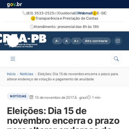
g
o
v
.br
i
(83) 3533-2525
Ouvidoria
Webmail
E-SIC
i
Transparência e Prestação de Contas
Atendimento: presencial das 8h às 16h
A-
A
A+
Alto contraste
Início
›
Notícias
›
Eleições: Dia 15 de novembro encerra o prazo para
alterar endereço de votação e pagamento de anuidade
NOTÍCIAS
10 de novembro de 2017
grazi
1 min
Eleições: Dia 15 de
novembro encerra o prazo