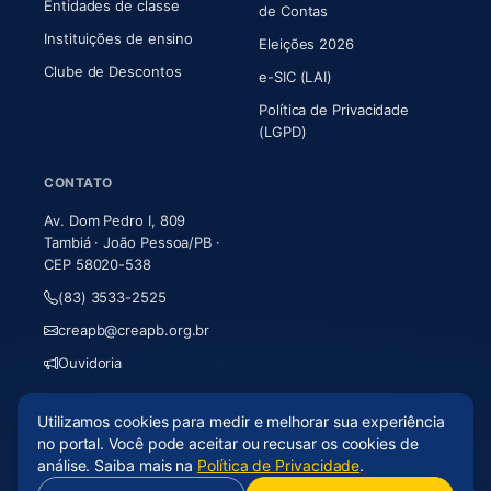
Entidades de classe
(abre em nova aba)
de Contas
Instituições de ensino
Eleições 2026
Clube de Descontos
e-SIC (LAI)
Política de Privacidade
(LGPD)
CONTATO
Av. Dom Pedro I, 809
Tambiá · João Pessoa/PB ·
CEP 58020-538
(83) 3533-2525
creapb@creapb.org.br
Ouvidoria
Utilizamos cookies para medir e melhorar sua experiência
© 2026 CREA-PB · Todos os direitos reservados
no portal. Você pode aceitar ou recusar os cookies de
Acessibilidade
·
Mapa do site
·
LGPD
análise. Saiba mais na
Política de Privacidade
.