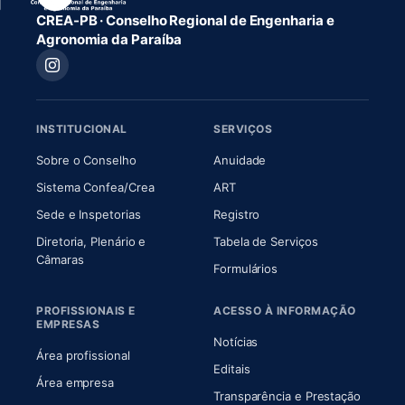
CREA-PB · Conselho Regional de Engenharia e
Agronomia da Paraíba
INSTITUCIONAL
SERVIÇOS
(abre em nova aba)
(abre em nova aba)
Sobre o Conselho
Anuidade
(abre em nova aba)
(abre em nova aba)
Sistema Confea/Crea
ART
Sede e Inspetorias
Registro
Diretoria, Plenário e
Tabela de Serviços
(abre em nova aba)
Câmaras
Formulários
PROFISSIONAIS E
ACESSO À INFORMAÇÃO
EMPRESAS
Notícias
Área profissional
Editais
Área empresa
Transparência e Prestação