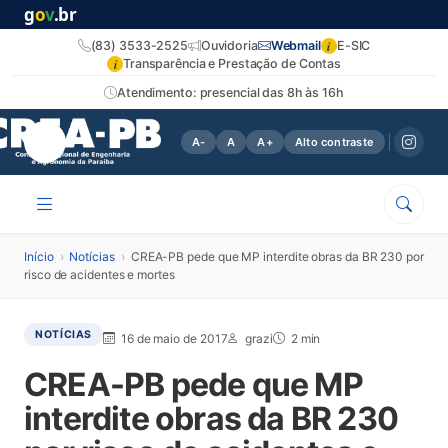
g
o
v
.br
i
(83) 3533-2525
Ouvidoria
Webmail
E-SIC
i
Transparência e Prestação de Contas
Atendimento: presencial das 8h às 16h
A-
A
A+
Alto contraste
Início
›
Notícias
›
CREA-PB pede que MP interdite obras da BR 230 por
risco de acidentes e mortes
NOTÍCIAS
16 de maio de 2017
grazi
2 min
CREA-PB pede que MP
interdite obras da BR 230