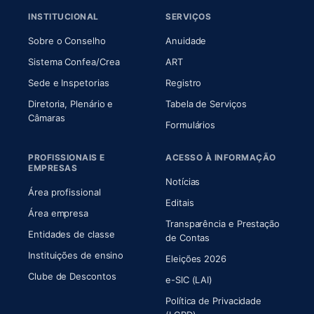
INSTITUCIONAL
SERVIÇOS
(abre em nova aba)
(abre em nova aba)
Sobre o Conselho
Anuidade
(abre em nova aba)
(abre em nova aba)
Sistema Confea/Crea
ART
Sede e Inspetorias
Registro
Diretoria, Plenário e
Tabela de Serviços
(abre em nova aba)
Câmaras
Formulários
PROFISSIONAIS E
ACESSO À INFORMAÇÃO
EMPRESAS
Notícias
Área profissional
Editais
Área empresa
Transparência e Prestação
Entidades de classe
(abre em nova aba)
de Contas
Instituições de ensino
Eleições 2026
Clube de Descontos
e-SIC (LAI)
Política de Privacidade