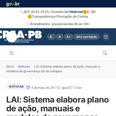
g
o
v
.br
i
(83) 3533-2525
Ouvidoria
Webmail
E-SIC
i
Transparência e Prestação de Contas
Atendimento: presencial das 8h às 16h
A-
A
A+
Alto contraste
Início
›
Notícias
›
LAI: Sistema elabora plano de ação, manuais e
modelos de governança de tecnologias
NOTÍCIAS
8 de maio de 2017
grazi
3 min
LAI: Sistema elabora plano
de ação, manuais e