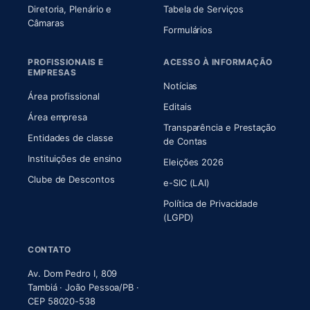
Diretoria, Plenário e
Tabela de Serviços
(abre em nova aba)
Câmaras
Formulários
PROFISSIONAIS E
ACESSO À INFORMAÇÃO
EMPRESAS
Notícias
Área profissional
Editais
Área empresa
Transparência e Prestação
Entidades de classe
(abre em nova aba)
de Contas
Instituições de ensino
Eleições 2026
Clube de Descontos
e-SIC (LAI)
Política de Privacidade
(LGPD)
CONTATO
Av. Dom Pedro I, 809
Tambiá · João Pessoa/PB ·
CEP 58020-538