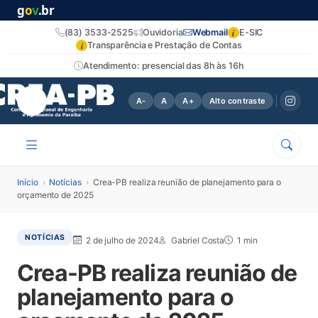
g
o
v
.br
i
(83) 3533-2525
Ouvidoria
Webmail
E-SIC
i
Transparência e Prestação de Contas
Atendimento: presencial das 8h às 16h
A-
A
A+
Alto contraste
Início
›
Notícias
›
Crea-PB realiza reunião de planejamento para o
orçamento de 2025
NOTÍCIAS
2 de julho de 2024
Gabriel Costa
1 min
Crea-PB realiza reunião de
planejamento para o