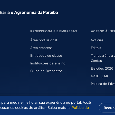
aria e Agronomia da Paraíba
PROFISSIONAIS E EMPRESAS
ACESSO À IN
 nova aba)
Área profissional
Notícias
aba)
Área empresa
Editais
Entidades de classe
Transparência 
(abre e
Contas
Instituições de ensino
Eleições 2026
Clube de Descontos
e-SIC (LAI)
Política de Pri
s para medir e melhorar sua experiência no portal. Você
ecusar os cookies de análise. Saiba mais na
Política de
Recus
(abre em nova aba)
Desenvolvido por
Axium Analytics