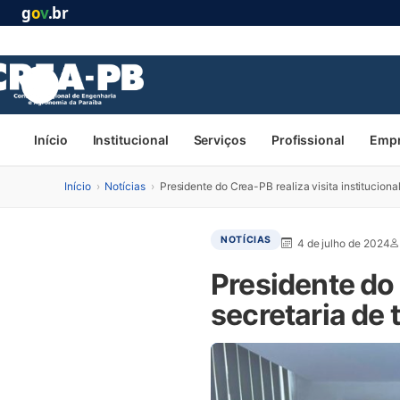
g
o
v
.br
Início
Institucional
Serviços
Profissional
Emp
Início
›
Notícias
›
Presidente do Crea-PB realiza visita instituciona
NOTÍCIAS
4 de julho de 2024
Presidente do 
secretaria de