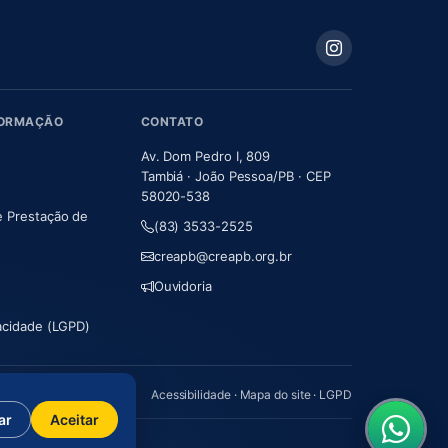
FORMAÇÃO
CONTATO
Av. Dom Pedro I, 809
Tambiá · João Pessoa/PB · CEP
58020-538
e Prestação de
(83) 3533-2525
m nova aba)
creapb@creapb.org.br
Ouvidoria
vacidade (LGPD)
Acessibilidade
·
Mapa do site
·
LGPD
ar
Aceitar