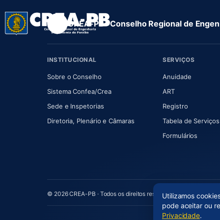
CREA-PB · Conselho Regional de Engenh
INSTITUCIONAL
SERVIÇOS
(abre em nova aba)
(abre em
Sobre o Conselho
Anuidade
(abre em nova aba)
(abre em nova 
Sistema Confea/Crea
ART
Sede e Inspetorias
Registro
(abre em nova aba)
Diretoria, Plenário e Câmaras
Tabela de Serviços
Formulários
© 2026 CREA-PB · Todos os direitos reservados
Utilizamos cookie
pode aceitar ou r
Privacidade
.