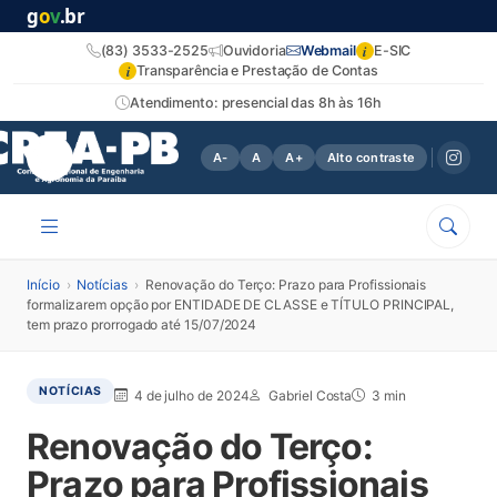
g
o
v
.br
i
(83) 3533-2525
Ouvidoria
Webmail
E-SIC
i
Transparência e Prestação de Contas
Atendimento: presencial das 8h às 16h
A-
A
A+
Alto contraste
Início
›
Notícias
›
Renovação do Terço: Prazo para Profissionais
formalizarem opção por ENTIDADE DE CLASSE e TÍTULO PRINCIPAL,
tem prazo prorrogado até 15/07/2024
NOTÍCIAS
4 de julho de 2024
Gabriel Costa
3 min
Renovação do Terço:
Prazo para Profissionais