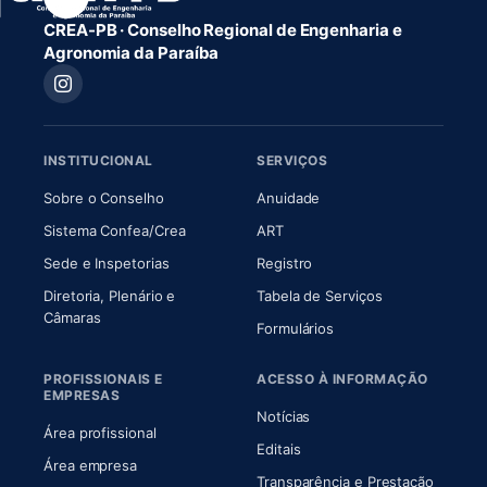
CREA-PB · Conselho Regional de Engenharia e
Agronomia da Paraíba
INSTITUCIONAL
SERVIÇOS
(abre em nova aba)
(abre em nova aba)
Sobre o Conselho
Anuidade
(abre em nova aba)
(abre em nova aba)
Sistema Confea/Crea
ART
Sede e Inspetorias
Registro
Diretoria, Plenário e
Tabela de Serviços
(abre em nova aba)
Câmaras
Formulários
PROFISSIONAIS E
ACESSO À INFORMAÇÃO
EMPRESAS
Notícias
Área profissional
Editais
Área empresa
Transparência e Prestação