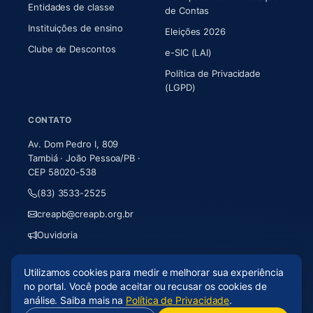
Entidades de classe
(abre em nova aba)
de Contas
Instituições de ensino
Eleições 2026
Clube de Descontos
e-SIC (LAI)
Política de Privacidade
(LGPD)
CONTATO
Av. Dom Pedro I, 809
Tambiá · João Pessoa/PB ·
CEP 58020-538
(83) 3533-2525
creapb@creapb.org.br
Ouvidoria
Utilizamos cookies para medir e melhorar sua experiência
© 2026 CREA-PB · Todos os direitos reservados
no portal. Você pode aceitar ou recusar os cookies de
Acessibilidade
·
Mapa do site
·
LGPD
análise. Saiba mais na
Política de Privacidade
.