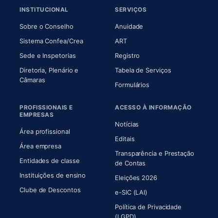
INSTITUCIONAL
SERVIÇOS
(abre em nova aba)
(abre em nova aba)
Sobre o Conselho
Anuidade
(abre em nova aba)
(abre em nova aba)
Sistema Confea/Crea
ART
Sede e Inspetorias
Registro
Diretoria, Plenário e
Tabela de Serviços
(abre em nova aba)
Câmaras
Formulários
PROFISSIONAIS E
ACESSO À INFORMAÇÃO
EMPRESAS
Notícias
Área profissional
Editais
Área empresa
Transparência e Prestação
Entidades de classe
(abre em nova aba)
de Contas
Instituições de ensino
Eleições 2026
Clube de Descontos
e-SIC (LAI)
Política de Privacidade
(LGPD)