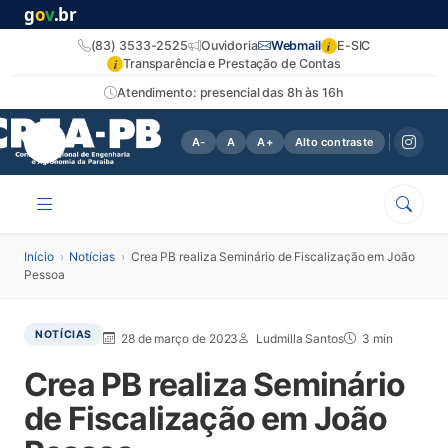
g
o
v
.br
i
(83) 3533-2525
Ouvidoria
Webmail
E-SIC
i
Transparência e Prestação de Contas
Atendimento: presencial das 8h às 16h
A-
A
A+
Alto contraste
Início
›
Notícias
›
Crea PB realiza Seminário de Fiscalização em João
Pessoa
NOTÍCIAS
28 de março de 2023
Ludmilla Santos
3 min
Crea PB realiza Seminário
de Fiscalização em João