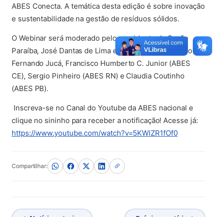
ABES Conecta. A temática desta edição é sobre inovação
e sustentabilidade na gestão de resíduos sólidos.
O Webinar será moderado pelo presidente da Seção
Paraíba, José Dantas de Lima e terá a participação do Dr.
Fernando Jucá, Francisco Humberto C. Junior (ABES
CE), Sergio Pinheiro (ABES RN) e Claudia Coutinho
(ABES PB).
Inscreva-se no Canal do Youtube da ABES nacional e
clique no sininho para receber a notificação! Acesse já:
(abre em no
https://www.youtube.com/watch?v=5KWlZR1fOf0
Compartilhar: