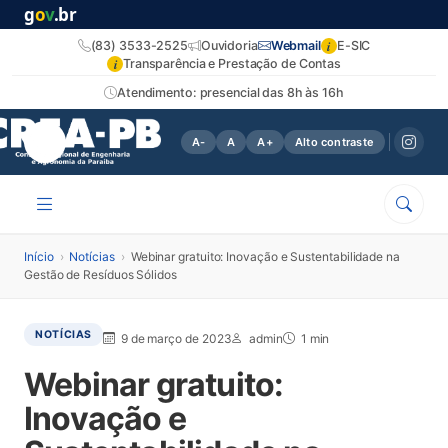
g
o
v
.br
i
(83) 3533-2525
Ouvidoria
Webmail
E-SIC
i
Transparência e Prestação de Contas
Atendimento: presencial das 8h às 16h
A-
A
A+
Alto contraste
Início
›
Notícias
›
Webinar gratuito: Inovação e Sustentabilidade na
Gestão de Resíduos Sólidos
NOTÍCIAS
9 de março de 2023
admin
1 min
Webinar gratuito:
Inovação e