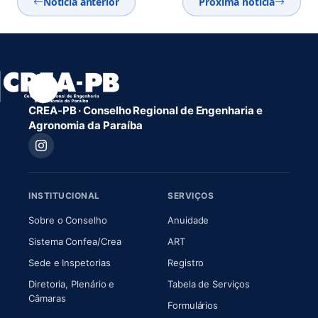
Notícia anterior
Próxima notícia
CREA-PB · Conselho Regional de Engenharia e
Agronomia da Paraíba
INSTITUCIONAL
SERVIÇOS
(abre em nova aba)
(abre em nova aba)
Sobre o Conselho
Anuidade
(abre em nova aba)
(abre em nova aba)
Sistema Confea/Crea
ART
Sede e Inspetorias
Registro
Diretoria, Plenário e
Tabela de Serviços
(abre em nova aba)
Câmaras
Formulários