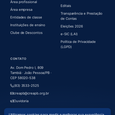
Área profissional
Editais
Área empresa
Transparência e Prestação
Entidades de classe
(abre em nova aba)
de Contas
Instituições de ensino
Eleições 2026
Clube de Descontos
e-SIC (LAI)
Política de Privacidade
(LGPD)
CONTATO
Av. Dom Pedro I, 809
Tambiá · João Pessoa/PB ·
CEP 58020-538
(83) 3533-2525
creapb@creapb.org.br
Ouvidoria
Utilizamos cookies para medir e melhorar sua experiência