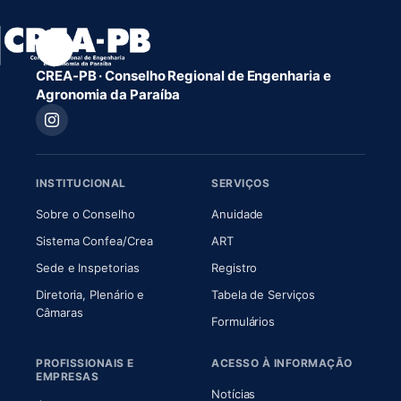
CREA-PB · Conselho Regional de Engenharia e
Agronomia da Paraíba
INSTITUCIONAL
SERVIÇOS
(abre em nova aba)
(abre em nova aba)
Sobre o Conselho
Anuidade
(abre em nova aba)
(abre em nova aba)
Sistema Confea/Crea
ART
Sede e Inspetorias
Registro
Diretoria, Plenário e
Tabela de Serviços
(abre em nova aba)
Câmaras
Formulários
PROFISSIONAIS E
ACESSO À INFORMAÇÃO
EMPRESAS
Notícias