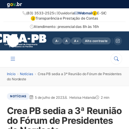
g
o
v
.br
i
(83) 3533-2525
Ouvidoria
Webmail
E-SIC
i
Transparência e Prestação de Contas
Atendimento: presencial das 8h às 16h
A-
A
A+
Alto contraste
Início
›
Notícias
›
Crea PB sedia a 3ª Reunião do Fórum de Presidentes
do Nordeste
NOTÍCIAS
5 de julho de 2023
Heloisa Holanda
2 min
Crea PB sedia a 3ª Reunião
do Fórum de Presidentes