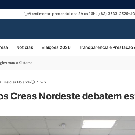
Atendimento: presencial das 8h às 16h
(83) 3533-2525
O
resa
Notícias
Eleições 2026
Transparência e Prestação
gias para o Sistema
Heloisa Holanda
4 min
os Creas Nordeste debatem es