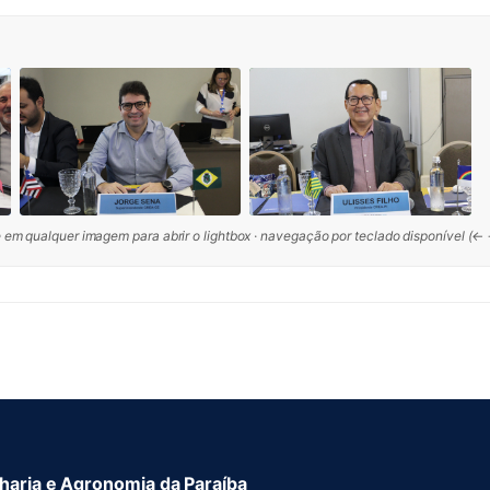
 em qualquer imagem para abrir o lightbox · navegação por teclado disponível (←
aria e Agronomia da Paraíba