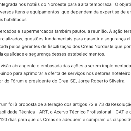
ntegrada nos hotéis do Nordeste para a alta temporada. O objetiv
iversos itens e equipamentos, que dependem da expertise de en
s habilitados.
 mercados e supermercados também pautou a reunião. A ação terá
ializados, questões fundamentais para garantir a segurança al
tada pelos gerentes de fiscalização dos Creas Nordeste que po
a da qualidade e segurança desses estabelecimentos.
 visão abrangente e embasada das ações a serem implementadas
buindo para aprimorar a oferta de serviços nos setores hoteleir
r do Fórum e presidente do Crea-SE, Jorge Roberto Silveira.
um foi à proposta de alteração dos artigos 72 e 73 da Resoluçã
ilidade Técnica – ART, o Acervo Técnico Profissional – CAT e 
 120 dias para que os Creas se adequem e cumpram os dispositi