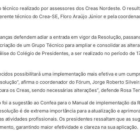
o técnico realizado por assessores dos Creas Nordeste. O resulta
rente técnico do Crea-SE, Floro Araújo Júnior e pela coordenad
anças defendem adiar a entrada em vigor da Resolução, passand
riação de um Grupo Técnico para ampliar e consolidar as altera
ise do Colégio de Presidentes, a ser realizado no período de 1
ecidos possibilitará uma implementação mais efetiva e um cumpr
esolução”, afirma o coordenador do Fórum, Jorge Roberto Silveir
 para os Creas, sendo necessárias alterações”, defende Rosa Te
o foi a sugestão ao Confea para o Manual de implementação da 
esolução é de extrema importância para a atualização e aprimo
s atividades profissionais. Os presidentes ressaltam que as su
mento, garantindo maior efetividade e clareza na sua aplicação.