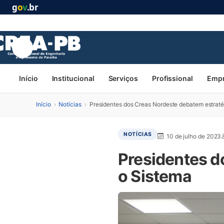
g
o
v
.br
Início
Institucional
Serviços
Profissional
Emp
Início
›
Notícias
›
Presidentes dos Creas Nordeste debatem estraté
NOTÍCIAS
10 de julho de 2023
Presidentes d
o Sistema