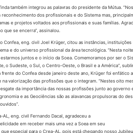
inda também integrou as palavras do presidente da Mútua. “Nos
 reconhecimento dos profissionais e do Sistema mas, principal
amas e projetos voltados aos profissionais e suas famílias. Agra
 que se encerra”, assinalou.
Confea, eng. civil Joel Krüger, citou as instâncias, instituiçõe
tema e do universo profissional da área tecnológica. “Nesta noi
 estarmos juntos e o início da Soea. Comemoramos por ser o S
e, o Sudeste, o Sul, o Centro-Oeste, o Brasil e a América”, s
à frente do Confea desde janeiro deste ano, Krüger foi enfático 
 na valorização das profissões que o integram. “Nestes oito m
resgate da importância das nossas profissões junto ao governo 
Agronomia e as Geociências são as alavancas propulsoras do de
ouvidos”.
a-AL, eng. civil Fernando Dacal, agradeceu a
 felicidade em receber mais uma vez a Soea em seu
que especial para o Crea-AL, pois está chegando nosso Jubileu