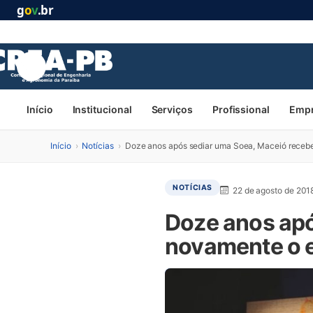
g
o
v
.br
Início
Institucional
Serviços
Profissional
Emp
Início
›
Notícias
›
Doze anos após sediar uma Soea, Maceió recebe
NOTÍCIAS
22 de agosto de 201
Doze anos apó
novamente o e