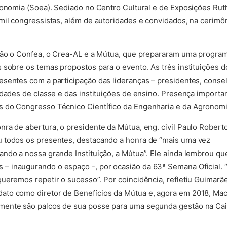
ronomia (Soea). Sediado no Centro Cultural e de Exposições Rut
il congressistas, além de autoridades e convidados, na cerimôni
stão o Confea, o Crea-AL e a Mútua, que prepararam uma progra
 sobre os temas propostos para o evento. As três instituições d
sentes com a participação das lideranças – presidentes, consel
idades de classe e das instituições de ensino. Presença import
 do Congresso Técnico Científico da Engenharia e da Agronomia
ra de abertura, o presidente da Mútua, eng. civil Paulo Robert
 todos os presentes, destacando a honra de “mais uma vez
ndo a nossa grande Instituição, a Mútua”. Ele ainda lembrou qu
 inaugurando o espaço -, por ocasião da 63ª Semana Oficial. 
ueremos repetir o sucesso”. Por coincidência, refletiu Guimarãe
to como diretor de Benefícios da Mútua e, agora em 2018, Mace
ente são palcos de sua posse para uma segunda gestão na Caix