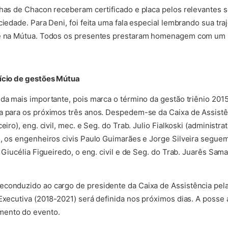
lhas de Chacon receberam certificado e placa pelos relevantes 
ciedade. Para Deni, foi feita uma fala especial lembrando sua traj
 e na Mútua. Todos os presentes prestaram homenagem com um 
nício de gestões Mútua
nda mais importante, pois marca o término da gestão triênio 201
a para os próximos três anos. Despedem-se da Caixa de Assistên
eiro), eng. civil, mec. e Seg. do Trab. Julio Fialkoski (administrat
s, os engenheiros civis Paulo Guimarães e Jorge Silveira seguem
. Giucélia Figueiredo, o eng. civil e de Seg. do Trab. Juarês Sam
conduzido ao cargo de presidente da Caixa de Assistência pela
 Executiva (2018-2021) será definida nos próximos dias. A posse 
mento do evento.