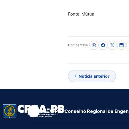
Fonte: Mútua
Compartilhar:
Notícia anterior
CREA-PB · Conselho Regional de Engenh