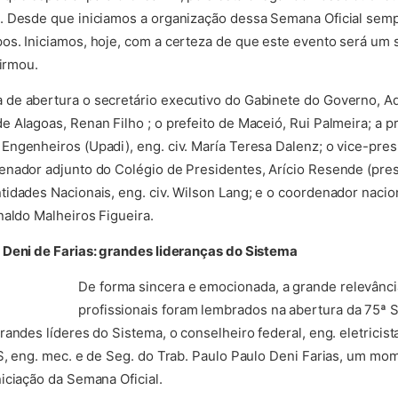
 Desde que iniciamos a organização dessa Semana Oficial sempre
os. Iniciamos, hoje, com a certeza de que este evento será um
firmou.
de abertura o secretário executivo do Gabinete do Governo, Ad
 Alagoas, Renan Filho ; o prefeito de Maceió, Rui Palmeira; a p
ngenheiros (Upadi), eng. civ. María Teresa Dalenz; o vice-presi
enador adjunto do Colégio de Presidentes, Arício Resende (pres
idades Nacionais, eng. civ. Wilson Lang; e o coordenador naci
naldo Malheiros Figueira.
 Deni de Farias: grandes lideranças do Sistema
De forma sincera e emocionada, a grande relevância
profissionais foram lembrados na abertura da 75ª 
andes líderes do Sistema, o conselheiro federal, eng. eletricis
RS, eng. mec. e de Seg. do Trab. Paulo Paulo Deni Farias, um 
iciação da Semana Oficial.