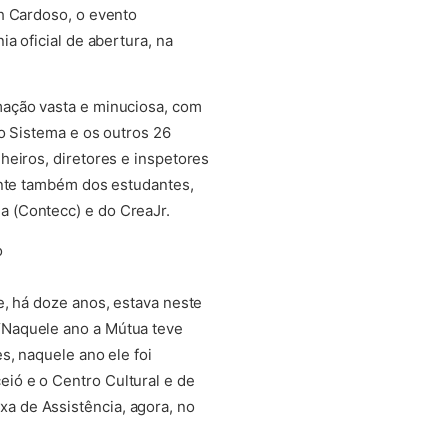
h Cardoso, o evento
a oficial de abertura, na
mação vasta e minuciosa, com
o Sistema e os outros 26
heiros, diretores e inspetores
ante também dos estudantes,
 (Contecc) e do CreaJr.
o
e, há doze anos, estava neste
“Naquele ano a Mútua teve
s, naquele ano ele foi
ió e o Centro Cultural e de
a de Assistência, agora, no