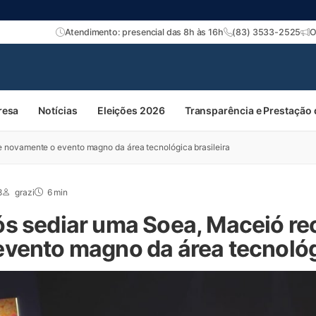
Atendimento: presencial das 8h às 16h
(83) 3533-2525
O
resa
Notícias
Eleições 2026
Transparência e Prestação
 novamente o evento magno da área tecnológica brasileira
8
grazi
6 min
s sediar uma Soea, Maceió re
vento magno da área tecnológi