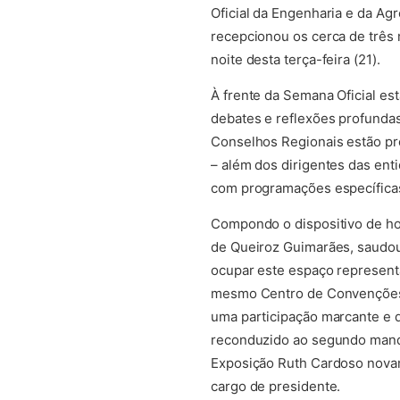
Oficial da Engenharia e da Ag
recepcionou os cerca de três m
noite desta terça-feira (21).
À frente da Semana Oficial e
debates e reflexões profundas
Conselhos Regionais estão pre
– além dos dirigentes das ent
com programações específicas
Compondo o dispositivo de hon
de Queiroz Guimarães, saudou
ocupar este espaço representa
mesmo Centro de Convenções –
uma participação marcante e q
reconduzido ao segundo manda
Exposição Ruth Cardoso novam
cargo de presidente.