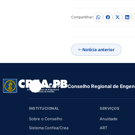
Compartilhar:
Notícia anterior
CREA-PB · Conselho Regional de Engenh
INSTITUCIONAL
SERVIÇOS
(abre em nova aba)
(abre em
Sobre o Conselho
Anuidade
(abre em nova aba)
(abre em nova 
Sistema Confea/Crea
ART