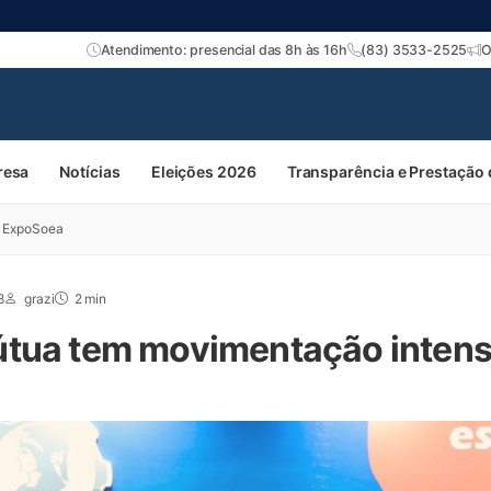
Atendimento: presencial das 8h às 16h
(83) 3533-2525
O
resa
Notícias
Eleições 2026
Transparência e Prestação
a ExpoSoea
8
grazi
2 min
útua tem movimentação intens