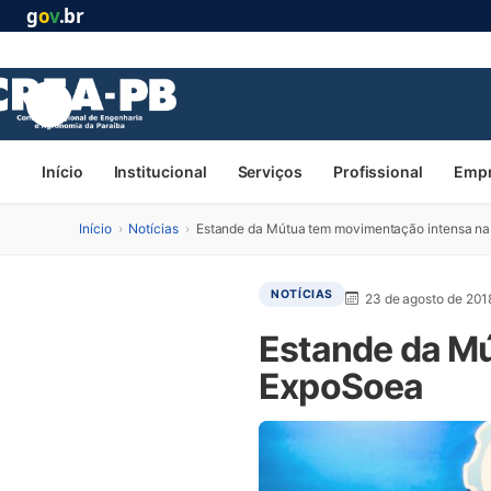
g
o
v
.br
Início
Institucional
Serviços
Profissional
Emp
Início
›
Notícias
›
Estande da Mútua tem movimentação intensa n
NOTÍCIAS
23 de agosto de 201
Estande da M
ExpoSoea