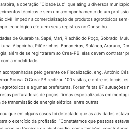
arabira, a operação “Cidade Luz”, que atingiu diversos município
ecimentos técnicos e sem um acompanhamento de um profission
o civil, impedir a comercialização de produtos agrotóxicos sem
po tecnológico efetuem seus registros no Conselho.
idades de Guarabira, Sapé, Marí, Riachão do Poço, Sobrado, Mul
rituba, Alagoinha, Pilõezinhos, Bananeiras, Solânea, Araruna, D
ia, além de se regirtrarem ao Crea-PB, elas devem contratar pr
 com a modalidade.
 acompanhadas pelo gerente de Fiscalização, eng. Antônio César,
emar Sousa. O Crea-PB realizou 100 visitas, e entre os locais, e
agrotóxicos e algumas prefeituras. Foram feitas 87 autuações na
resas perfuradoras de poços, firmas especializadas em montage
de transmissão de energia elétrica, entre outras.
cou que em alguns casos foi detectado que as atividades estav
 para o exercício da profissão: “Constatamos que pessoas estav
ólogos ou técnicos de nível médio, como também, construtoras