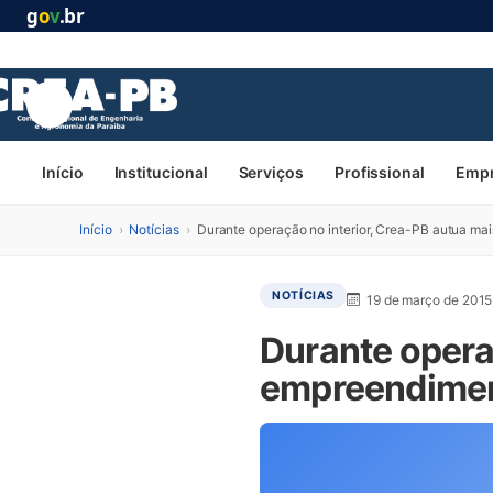
g
o
v
.br
Início
Institucional
Serviços
Profissional
Emp
Início
›
Notícias
›
Durante operação no interior, Crea-PB autua m
NOTÍCIAS
19 de março de 2015
Durante opera
empreendime