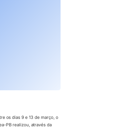
bre em nova aba)
tre os dias 9 e 13 de março, o
ea-PB realizou, através da