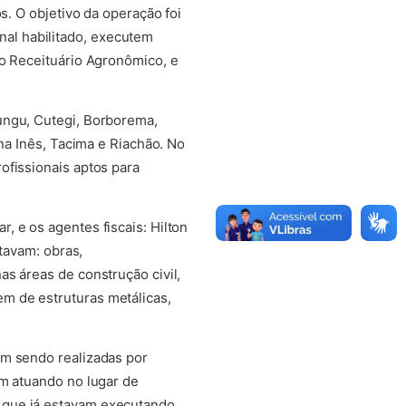
s. O objetivo da operação foi
al habilitado, executem
 o Receituário Agronômico, e
ungu, Cutegi, Borborema,
ona Inês, Tacima e Riachão. No
ofissionais aptos para
 e os agentes fiscais: Hilton
stavam: obras,
s áreas de construção civil,
m de estruturas metálicas,
am sendo realizadas por
am atuando no lugar de
 que já estavam executando