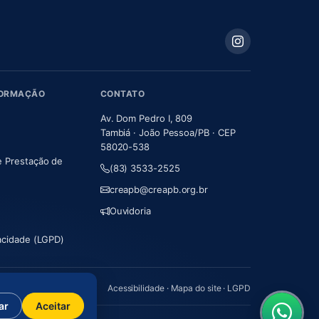
FORMAÇÃO
CONTATO
Av. Dom Pedro I, 809
Tambiá · João Pessoa/PB · CEP
58020-538
e Prestação de
(83) 3533-2525
m nova aba)
creapb@creapb.org.br
Ouvidoria
vacidade (LGPD)
Acessibilidade
·
Mapa do site
·
LGPD
ar
Aceitar