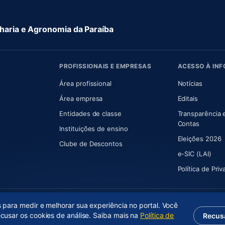
aria e Agronomia da Paraíba
PROFISSIONAIS E EMPRESAS
ACESSO À IN
 nova aba)
Área profissional
Notícias
aba)
Área empresa
Editais
Entidades de classe
Transparência 
(abre e
Contas
Instituições de ensino
Eleições 2026
Clube de Descontos
e-SIC (LAI)
Política de Pri
s para medir e melhorar sua experiência no portal. Você
ecusar os cookies de análise. Saiba mais na
Política de
Recus