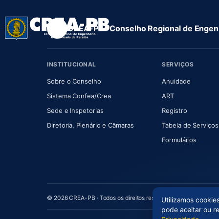
CREA-PB · Conselho Regional de Engenh
INSTITUCIONAL
SERVIÇOS
(abre em nova aba)
(abre em
Sobre o Conselho
Anuidade
(abre em nova aba)
(abre em nova 
Sistema Confea/Crea
ART
Sede e Inspetorias
Registro
(abre em nova aba)
Diretoria, Plenário e Câmaras
Tabela de Serviços
Formulários
© 2026 CREA-PB · Todos os direitos reservados
Utilizamos cookie
pode aceitar ou r