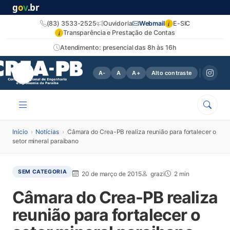
g
o
v
.br
i
(83) 3533-2525
Ouvidoria
Webmail
E-SIC
i
Transparência e Prestação de Contas
Atendimento: presencial das 8h às 16h
A-
A
A+
Alto contraste
Início
›
Notícias
›
Câmara do Crea-PB realiza reunião para fortalecer o
setor mineral paraibano
SEM CATEGORIA
20 de março de 2015
grazi
2 min
Câmara do Crea-PB realiza
reunião para fortalecer o