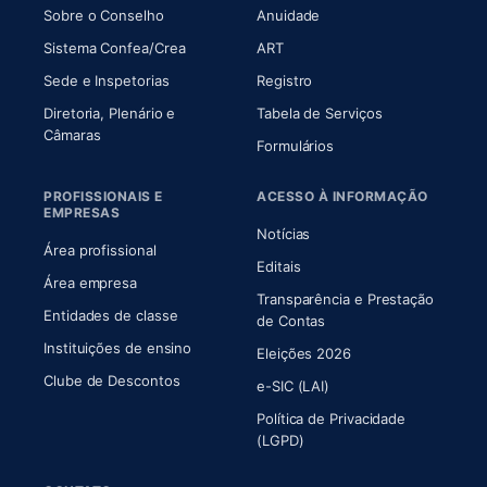
(abre em nova aba)
(abre em nova aba)
Sobre o Conselho
Anuidade
(abre em nova aba)
(abre em nova aba)
Sistema Confea/Crea
ART
Sede e Inspetorias
Registro
Diretoria, Plenário e
Tabela de Serviços
(abre em nova aba)
Câmaras
Formulários
PROFISSIONAIS E
ACESSO À INFORMAÇÃO
EMPRESAS
Notícias
Área profissional
Editais
Área empresa
Transparência e Prestação
Entidades de classe
(abre em nova aba)
de Contas
Instituições de ensino
Eleições 2026
Clube de Descontos
e-SIC (LAI)
Política de Privacidade
(LGPD)