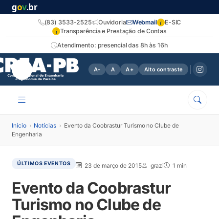
g
o
v
.br
i
(83) 3533-2525
Ouvidoria
Webmail
E-SIC
i
Transparência e Prestação de Contas
Atendimento: presencial das 8h às 16h
A-
A
A+
Alto contraste
Início
›
Notícias
›
Evento da Coobrastur Turismo no Clube de
Engenharia
ÚLTIMOS EVENTOS
23 de março de 2015
grazi
1 min
Evento da Coobrastur
Turismo no Clube de