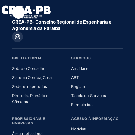
CREA-PB · Conselho Regional de Engenharia e
Agronomia da Paraíba
INSTITUCIONAL
SERVIÇOS
(abre em nova aba)
(abre em nova aba)
Sobre o Conselho
Anuidade
(abre em nova aba)
(abre em nova aba)
Sistema Confea/Crea
ART
Sede e Inspetorias
Registro
Diretoria, Plenário e
Tabela de Serviços
(abre em nova aba)
Câmaras
Formulários
PROFISSIONAIS E
ACESSO À INFORMAÇÃO
EMPRESAS
Notícias
Área profissional