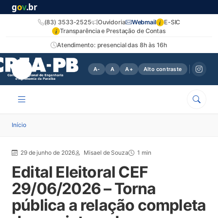
g
o
v
.br
i
(83) 3533-2525
Ouvidoria
Webmail
E-SIC
i
Transparência e Prestação de Contas
Atendimento: presencial das 8h às 16h
A-
A
A+
Alto contraste
Início
29 de junho de 2026
Misael de Souza
1 min
Edital Eleitoral CEF
29/06/2026 – Torna
pública a relação completa