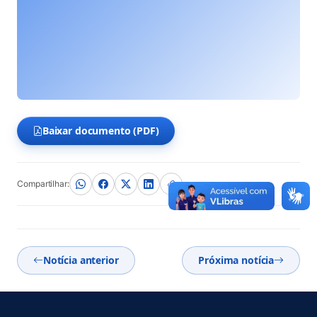
Baixar documento (PDF)
(abre em nova aba)
Compartilhar:
Notícia anterior
Próxima notícia