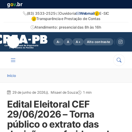
g
o
v
.br
i
(83) 3533-2525
Ouvidoria
Webmail
E-SIC
i
Transparência e Prestação de Contas
Atendimento: presencial das 8h às 16h
A-
A
A+
Alto contraste
Início
29 de junho de 2026
Misael de Souza
1 min
Edital Eleitoral CEF
29/06/2026 – Torna
público o extrato das