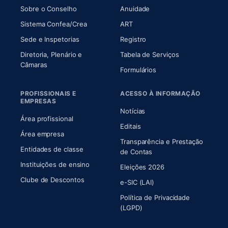
(abre em nova aba)
(abre em nova aba)
Sobre o Conselho
Anuidade
(abre em nova aba)
(abre em nova aba)
Sistema Confea/Crea
ART
Sede e Inspetorias
Registro
Diretoria, Plenário e
Tabela de Serviços
(abre em nova aba)
Câmaras
Formulários
PROFISSIONAIS E
ACESSO À INFORMAÇÃO
EMPRESAS
Notícias
Área profissional
Editais
Área empresa
Transparência e Prestação
Entidades de classe
(abre em nova aba)
de Contas
Instituições de ensino
Eleições 2026
Clube de Descontos
e-SIC (LAI)
Política de Privacidade
(LGPD)