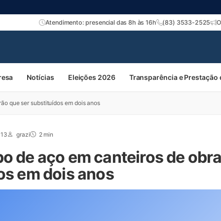
Atendimento: presencial das 8h às 16h
(83) 3533-2525
O
resa
Notícias
Eleições 2026
Transparência e Prestação
rão que ser substituídos em dois anos
013
grazi
2 min
bo de aço em canteiros de obra
dos em dois anos