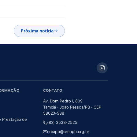
Próxima notícia
FORMAÇÃO
CONTATO
Av. Dom Pedro I, 809
Tambiá · João Pessoa/PB · CEP
58020-538
e Prestação de
(83) 3533-2525
m nova aba)
creapb@creapb.org.br