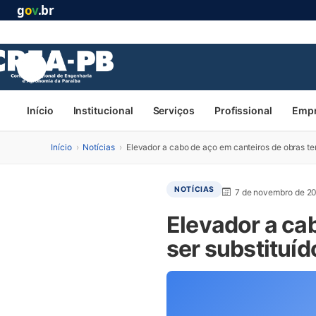
g
o
v
.br
Início
Institucional
Serviços
Profissional
Emp
Início
›
Notícias
›
Elevador a cabo de aço em canteiros de obras te
NOTÍCIAS
7 de novembro de 2
Elevador a ca
ser substituí