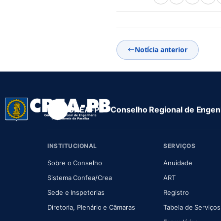
Notícia anterior
CREA-PB · Conselho Regional de Engenh
INSTITUCIONAL
SERVIÇOS
(abre em nova aba)
(abre em
Sobre o Conselho
Anuidade
(abre em nova aba)
(abre em nova 
Sistema Confea/Crea
ART
Sede e Inspetorias
Registro
(abre em nova aba)
Diretoria, Plenário e Câmaras
Tabela de Serviços