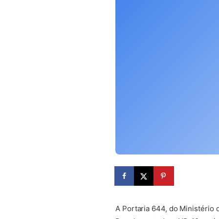
(abre em nova aba)
A Portaria 644, do Ministério