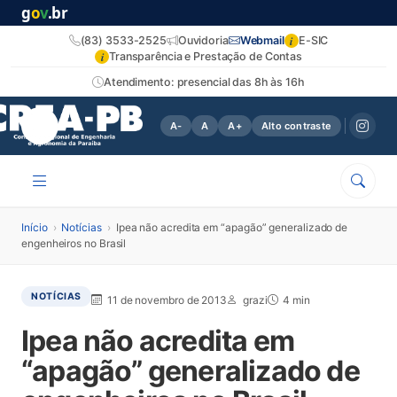
g
o
v
.br
i
(83) 3533-2525
Ouvidoria
Webmail
E-SIC
i
Transparência e Prestação de Contas
Atendimento: presencial das 8h às 16h
A-
A
A+
Alto contraste
Início
›
Notícias
›
Ipea não acredita em “apagão” generalizado de
engenheiros no Brasil
NOTÍCIAS
11 de novembro de 2013
grazi
4 min
Ipea não acredita em
“apagão” generalizado de