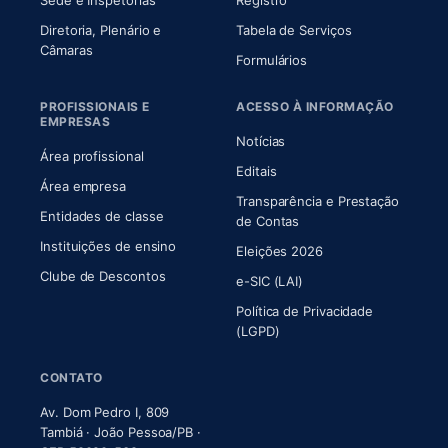
Sede e Inspetorias
Registro
Diretoria, Plenário e
Tabela de Serviços
(abre em nova aba)
Câmaras
Formulários
PROFISSIONAIS E
ACESSO À INFORMAÇÃO
EMPRESAS
Notícias
Área profissional
Editais
Área empresa
Transparência e Prestação
Entidades de classe
(abre em nova aba)
de Contas
Instituições de ensino
Eleições 2026
Clube de Descontos
e-SIC (LAI)
Política de Privacidade
(LGPD)
CONTATO
Av. Dom Pedro I, 809
Tambiá · João Pessoa/PB ·