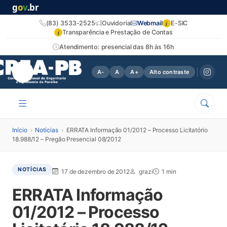
g
o
v
.br
i
(83) 3533-2525
Ouvidoria
Webmail
E-SIC
i
Transparência e Prestação de Contas
Atendimento: presencial das 8h às 16h
A-
A
A+
Alto contraste
Início
›
Notícias
›
ERRATA Informação 01/2012 – Processo Licitatório
18.988/12 – Pregão Presencial 08/2012
NOTÍCIAS
17 de dezembro de 2012
grazi
1 min
ERRATA Informação
01/2012 – Processo