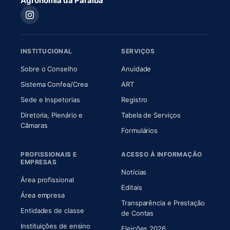
Agronomia da Paraíba
INSTITUCIONAL
SERVIÇOS
(abre em nova aba)
(abre em nova aba)
Sobre o Conselho
Anuidade
(abre em nova aba)
(abre em nova aba)
Sistema Confea/Crea
ART
Sede e Inspetorias
Registro
Diretoria, Plenário e
Tabela de Serviços
(abre em nova aba)
Câmaras
Formulários
PROFISSIONAIS E
ACESSO À INFORMAÇÃO
EMPRESAS
Notícias
Área profissional
Editais
Área empresa
Transparência e Prestação
Entidades de classe
(abre em nova aba)
de Contas
Instituições de ensino
Eleições 2026