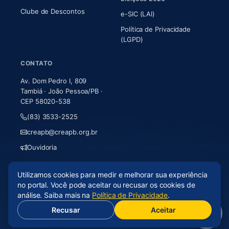
Clube de Descontos
e-SIC (LAI)
Política de Privacidade
(LGPD)
CONTATO
Av. Dom Pedro I, 809
Tambiá · João Pessoa/PB ·
CEP 58020-538
(83) 3533-2525
creapb@creapb.org.br
Ouvidoria
Utilizamos cookies para medir e melhorar sua experiência
© 2026 CREA-PB · Todos os direitos reservados
no portal. Você pode aceitar ou recusar os cookies de
Acessibilidade
·
Mapa do site
·
LGPD
análise. Saiba mais na
Política de Privacidade
.
Recusar
Aceitar
(abre em nova aba)
Desenvolvido por
Axium Analytics