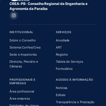
CREA-PB · Conselho Regional de Engenharia e
Agronomia da Paraíba
INSTITUCIONAL
SERVIÇOS
(abre em nova aba)
(abre em nova aba)
Sobre o Conselho
Anuidade
(abre em nova aba)
(abre em nova aba)
Sistema Confea/Crea
ART
Sede e Inspetorias
Registro
Diretoria, Plenário e
Tabela de Serviços
(abre em nova aba)
Câmaras
Formulários
PROFISSIONAIS E
ACESSO À INFORMAÇÃO
EMPRESAS
Notícias
Área profissional
Editais
Área empresa
Transparência e Prestação
Entidades de classe