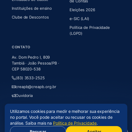
(abre em nova aba)
de Contas
Instituições de ensino
Eleições 2026
Clube de Descontos
e-SIC (LAI)
Política de Privacidade
(LGPD)
CONTATO
Av. Dom Pedro I, 809
Tambiá · João Pessoa/PB ·
CEP 58020-538
(83) 3533-2525
creapb@creapb.org.br
Ouvidoria
Utilizamos cookies para medir e melhorar sua experiência
© 2026 CREA-PB · Todos os direitos reservados
no portal. Você pode aceitar ou recusar os cookies de
Acessibilidade
·
Mapa do site
·
LGPD
análise. Saiba mais na
Política de Privacidade
.
Recusar
Aceitar