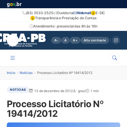
g
o
v
.br
i
(83) 3533-2525
Ouvidoria
Webmail
E-SIC
i
Transparência e Prestação de Contas
Atendimento: presencial das 8h às 16h
A-
A
A+
Alto contraste
Início
›
Notícias
›
Processo Licitatório Nº 19414/2012
NOTÍCIAS
13 de dezembro de 2012
grazi
1 min
Processo Licitatório Nº
19414/2012