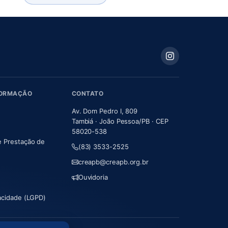
FORMAÇÃO
CONTATO
Av. Dom Pedro I, 809
Tambiá · João Pessoa/PB · CEP
58020-538
e Prestação de
(83) 3533-2525
m nova aba)
creapb@creapb.org.br
Ouvidoria
vacidade (LGPD)