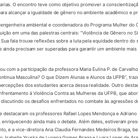
rias. O encontro teve como objetivo promover a conscientização
 para alcançar a igualdade de gênero no ambiente acadêmico e pro
, engenheira ambiental e coordenadora do Programa Mulher do
tuição em uma das palestras centrais: “Violência de Gênero no 
Sua fala trouxe reflexões sobre a luta pela equidade dentro do 
e ainda precisam ser superadas para garantir um ambiente mais j
tou com a participação da professora Maria Eulina P. de Carvalh
Continua Masculina? O que Dizem Alunas e Alunos da UFPB”, tra
 percepções dos estudantes acerca dessa realidade. Outro destaqu
frentamento à Violência Contra as Mulheres da UFPB, que abord
 discutindo os desafios enfrentados no combate às agressões d
e destacaram os professores Rafael Lopes Mendonça e Adriano 
enriquecendo ainda mais o debate. Além deles, estiveram prese
nto, e a vice-diretora Ana Claudia Fernandes Medeiros Braga, 
ro, Isabelle Yruska de Lucena Gomes Braga e Luara Lopes de Ar