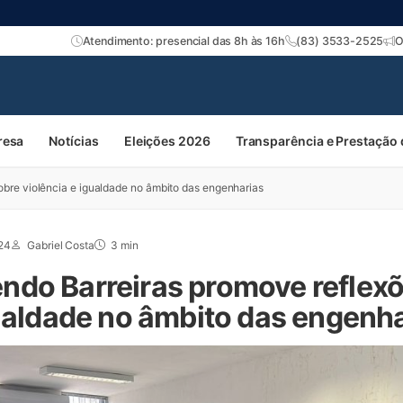
Atendimento: presencial das 8h às 16h
(83) 3533-2525
O
resa
Notícias
Eleições 2026
Transparência e Prestação
bre violência e igualdade no âmbito das engenharias
024
Gabriel Costa
3 min
do Barreiras promove reflexõ
gualdade no âmbito das engenh