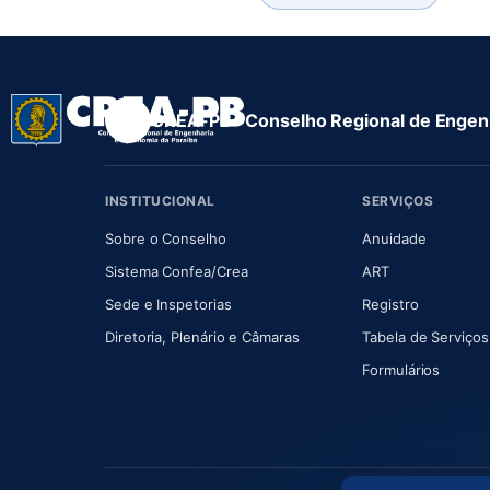
CREA-PB · Conselho Regional de Engenh
INSTITUCIONAL
SERVIÇOS
(abre em nova aba)
(abre em
Sobre o Conselho
Anuidade
(abre em nova aba)
(abre em nova 
Sistema Confea/Crea
ART
Sede e Inspetorias
Registro
(abre em nova aba)
Diretoria, Plenário e Câmaras
Tabela de Serviços
Formulários