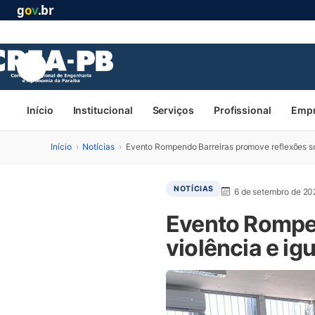
g
o
v
.br
Início
Institucional
Serviços
Profissional
Emp
Início
›
Notícias
›
Evento Rompendo Barreiras promove reflexões so
NOTÍCIAS
6 de setembro de 2
Evento Rompen
violência e i