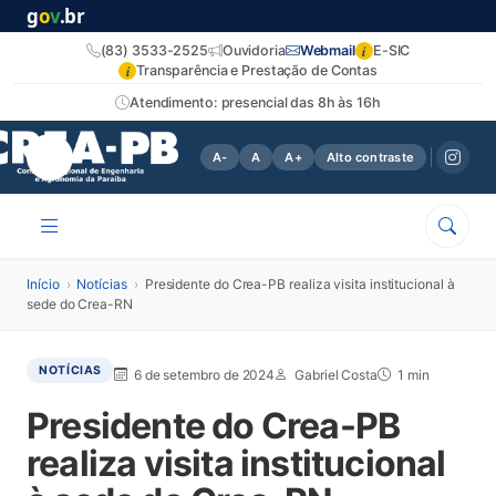
g
o
v
.br
i
(83) 3533-2525
Ouvidoria
Webmail
E-SIC
i
Transparência e Prestação de Contas
Atendimento: presencial das 8h às 16h
A-
A
A+
Alto contraste
Início
›
Notícias
›
Presidente do Crea-PB realiza visita institucional à
sede do Crea-RN
NOTÍCIAS
6 de setembro de 2024
Gabriel Costa
1 min
Presidente do Crea-PB
realiza visita institucional