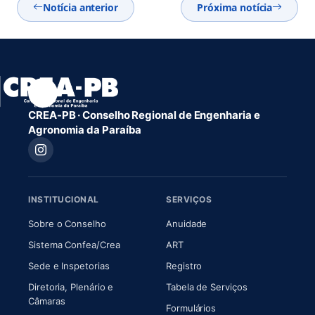
Notícia anterior
Próxima notícia
CREA-PB · Conselho Regional de Engenharia e
Agronomia da Paraíba
INSTITUCIONAL
SERVIÇOS
(abre em nova aba)
(abre em nova aba)
Sobre o Conselho
Anuidade
(abre em nova aba)
(abre em nova aba)
Sistema Confea/Crea
ART
Sede e Inspetorias
Registro
Diretoria, Plenário e
Tabela de Serviços
(abre em nova aba)
Câmaras
Formulários