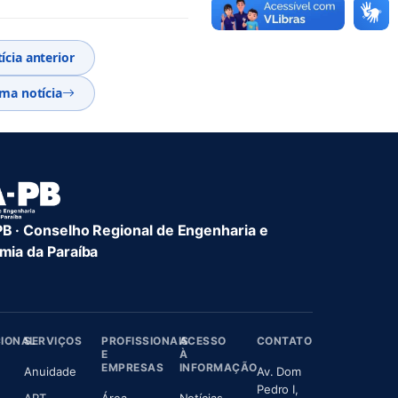
ícia anterior
ma notícia
 · Conselho Regional de Engenharia e
ia da Paraíba
CIONAL
SERVIÇOS
PROFISSIONAIS
ACESSO
CONTATO
E
À
EMPRESAS
INFORMAÇÃO
(abre em nova aba)
Anuidade
Av. Dom
(abre em nova aba)
Pedro I,
(abre em nova aba)