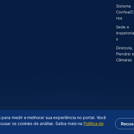
Sistema
Confea/C
(abre 
rea
Sede e
Inspetori
s
Diretoria,
Plenário 
(
Câmaras
s para medir e melhorar sua experiência no portal. Você
ecusar os cookies de análise. Saiba mais na
Política de
Recus
(abre em nova aba)
Desenvolvido por
Axium Analytics