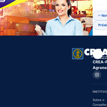
Not
Próxi
CREA-PB
Agronom
INSTITU
Sobre o
Conselho