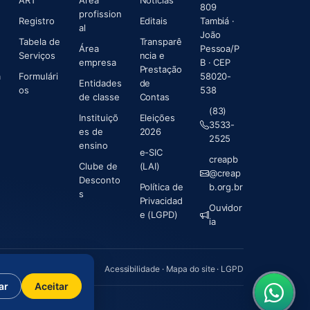
ART
Área
Notícias
809
profission
Registro
Editais
Tambiá ·
al
João
em nova aba)
Tabela de
Transparê
Área
Pessoa/P
Serviços
ncia e
empresa
B · CEP
Prestação
a
Formulári
58020-
Entidades
de
os
538
(abre em nova aba)
de classe
Contas
(83)
Instituiçõ
Eleições
e
3533-
es de
2026
abre em nova aba)
2525
ensino
e-SIC
creapb
Clube de
(LAI)
@creap
Desconto
Política de
b.org.br
s
Privacidad
Ouvidor
e (LGPD)
ia
Acessibilidade
·
Mapa do site
·
LGPD
ar
Aceitar