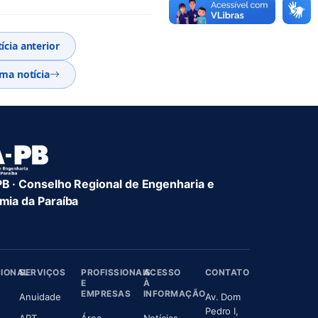
ícia anterior
ma notícia
 · Conselho Regional de Engenharia e
ia da Paraíba
CIONAL
SERVIÇOS
PROFISSIONAIS
ACESSO
CONTATO
E
À
EMPRESAS
INFORMAÇÃO
(abre em nova aba)
Anuidade
Av. Dom
(abre em nova aba)
Pedro I,
(abre em nova aba)