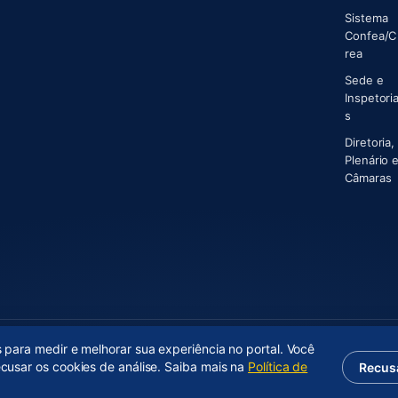
Sistema
Confea/C
(abre 
rea
Sede e
Inspetori
s
Diretoria,
Plenário 
(
Câmaras
s para medir e melhorar sua experiência no portal. Você
ecusar os cookies de análise. Saiba mais na
Política de
Recus
(abre em nova aba)
Desenvolvido por
Axium Analytics