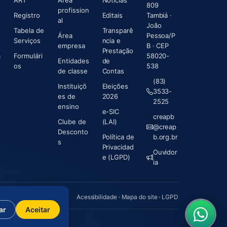
ART
Área
Notícias
809
profission
Registro
Editais
Tambiá ·
al
João
em nova aba)
Tabela de
Transparê
Área
Pessoa/P
Serviços
ncia e
empresa
B · CEP
Prestação
a
Formulári
58020-
Entidades
de
os
538
(abre em nova aba)
de classe
Contas
(83)
Instituiçõ
Eleições
e
3533-
es de
2026
abre em nova aba)
2525
ensino
e-SIC
creapb
Clube de
(LAI)
@creap
Desconto
Política de
b.org.br
s
Privacidad
Ouvidor
e (LGPD)
ia
Acessibilidade
·
Mapa do site
·
LGPD
ar
Aceitar