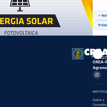
Not
Próxi
CREA-PB
Agronom
INSTITU
Sobre o
Conselho