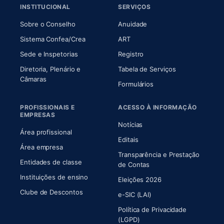
INSTITUCIONAL
SERVIÇOS
(abre em nova aba)
(abre em nova aba)
Sobre o Conselho
Anuidade
(abre em nova aba)
(abre em nova aba)
Sistema Confea/Crea
ART
Sede e Inspetorias
Registro
Diretoria, Plenário e
Tabela de Serviços
(abre em nova aba)
Câmaras
Formulários
PROFISSIONAIS E
ACESSO À INFORMAÇÃO
EMPRESAS
Notícias
Área profissional
Editais
Área empresa
Transparência e Prestação
Entidades de classe
(abre em nova aba)
de Contas
Instituições de ensino
Eleições 2026
Clube de Descontos
e-SIC (LAI)
Política de Privacidade
(LGPD)