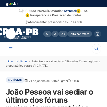
g
o
v
.br
i
(83) 3533-2525
Ouvidoria
Webmail
E-SIC
i
Transparência e Prestação de Contas
Atendimento: presencial das 8h às 16h
A-
A
A+
Alto contraste
Início
›
Notícias
›
João Pessoa vai sediar o último dos fóruns regionais
preparatórios para o VII CMATIC
NOTÍCIAS
21 de janeiro de 2016
grazi
1 min
João Pessoa vai sediar o
último dos fóruns