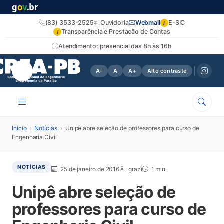
g
o
v
.br
i
(83) 3533-2525
Ouvidoria
Webmail
E-SIC
i
Transparência e Prestação de Contas
Atendimento: presencial das 8h às 16h
A-
A
A+
Alto contraste
Início
›
Notícias
›
Unipê abre seleção de professores para curso de
Engenharia Civil
NOTÍCIAS
25 de janeiro de 2016
grazi
1 min
Unipê abre seleção de
professores para curso de