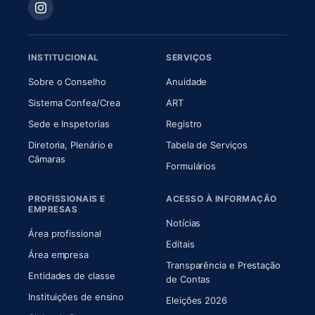
INSTITUCIONAL
SERVIÇOS
(abre em nova aba)
(abre em nova aba)
Sobre o Conselho
Anuidade
(abre em nova aba)
(abre em nova aba)
Sistema Confea/Crea
ART
Sede e Inspetorias
Registro
Diretoria, Plenário e
Tabela de Serviços
(abre em nova aba)
Câmaras
Formulários
PROFISSIONAIS E
ACESSO À INFORMAÇÃO
EMPRESAS
Notícias
Área profissional
Editais
Área empresa
Transparência e Prestação
Entidades de classe
(abre em nova aba)
de Contas
Instituições de ensino
Eleições 2026