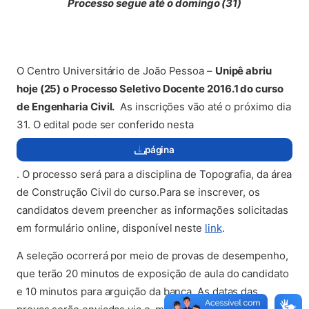
Processo segue até o domingo (31)
(abre em nova aba)
O Centro Universitário de João Pessoa –
Unipê abriu
hoje (25) o Processo Seletivo Docente 2016.1 do curso
de Engenharia Civil.
As inscrições vão até o próximo dia
31. O edital pode ser conferido nesta
página
(abre em nova aba)
. O processo será para a disciplina de Topografia, da área
de Construção Civil do curso.Para se inscrever, os
candidatos devem preencher as informações solicitadas
(abre em nova aba
em formulário online, disponível neste
link
.
A seleção ocorrerá por meio de provas de desempenho,
que terão 20 minutos de exposição de aula do candidato
e 10 minutos para arguição da banca. As datas das