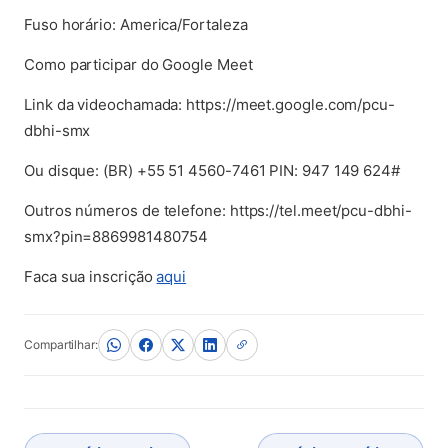
Fuso horário: America/Fortaleza
Como participar do Google Meet
Link da videochamada: https://meet.google.com/pcu-
dbhi-smx
Ou disque: ‪(BR) +55 51 4560-7461 PIN: ‪947 149 624#
Outros números de telefone: https://tel.meet/pcu-dbhi-
smx?pin=8869981480754
(abre em nova aba)
Faca sua inscrição
aqui
Compartilhar: