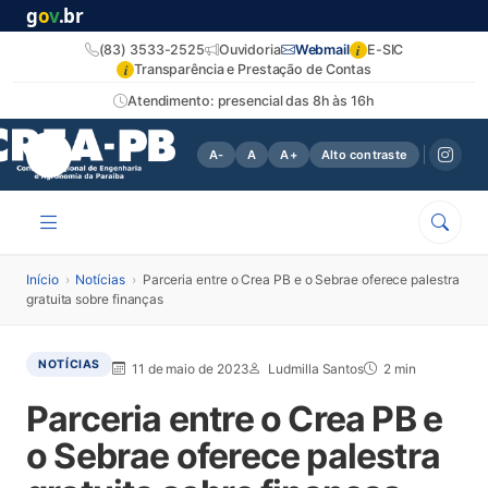
g
o
v
.br
i
(83) 3533-2525
Ouvidoria
Webmail
E-SIC
i
Transparência e Prestação de Contas
Atendimento: presencial das 8h às 16h
A-
A
A+
Alto contraste
Início
›
Notícias
›
Parceria entre o Crea PB e o Sebrae oferece palestra
gratuita sobre finanças
NOTÍCIAS
11 de maio de 2023
Ludmilla Santos
2 min
Parceria entre o Crea PB e
o Sebrae oferece palestra