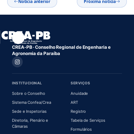
Notícia anterior
Próxima notícia
CREA-PB · Conselho Regional de Engenharia e
Agronomia da Paraíba
INSTITUCIONAL
SERVIÇOS
(abre em nova aba)
(abre em nova aba)
Sobre o Conselho
Anuidade
(abre em nova aba)
(abre em nova aba)
Sistema Confea/Crea
ART
Sede e Inspetorias
Registro
Diretoria, Plenário e
Tabela de Serviços
(abre em nova aba)
Câmaras
Formulários