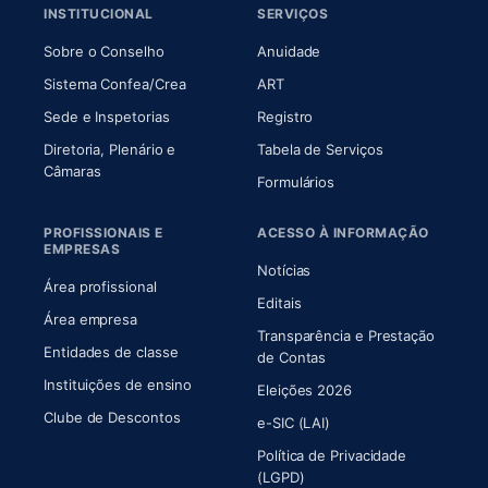
INSTITUCIONAL
SERVIÇOS
(abre em nova aba)
(abre em nova aba)
Sobre o Conselho
Anuidade
(abre em nova aba)
(abre em nova aba)
Sistema Confea/Crea
ART
Sede e Inspetorias
Registro
Diretoria, Plenário e
Tabela de Serviços
(abre em nova aba)
Câmaras
Formulários
PROFISSIONAIS E
ACESSO À INFORMAÇÃO
EMPRESAS
Notícias
Área profissional
Editais
Área empresa
Transparência e Prestação
Entidades de classe
(abre em nova aba)
de Contas
Instituições de ensino
Eleições 2026
Clube de Descontos
e-SIC (LAI)
Política de Privacidade
(LGPD)