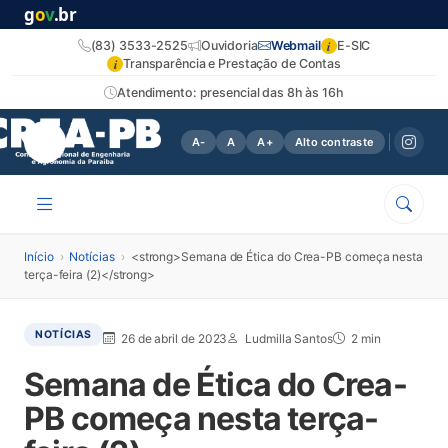
g
o
v
.br
i
(83) 3533-2525
Ouvidoria
Webmail
E-SIC
i
Transparência e Prestação de Contas
Atendimento: presencial das 8h às 16h
A-
A
A+
Alto contraste
Início
›
Notícias
›
<strong>Semana de Ética do Crea-PB começa nesta
terça-feira (2)</strong>
NOTÍCIAS
26 de abril de 2023
Ludmilla Santos
2 min
Semana de Ética do Crea-
PB começa nesta terça-