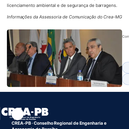
licenciamento ambiental e de segurança de barragens.
Informações da Assessoria de Comunicação do Crea-MG
Comp
CREA-PB · Conselho Regional de Engenharia e