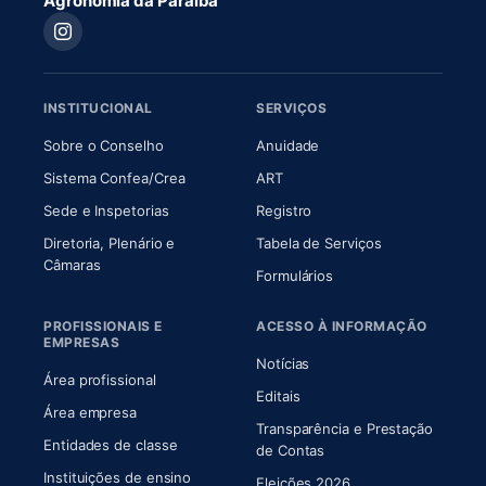
Agronomia da Paraíba
INSTITUCIONAL
SERVIÇOS
(abre em nova aba)
(abre em nova aba)
Sobre o Conselho
Anuidade
(abre em nova aba)
(abre em nova aba)
Sistema Confea/Crea
ART
Sede e Inspetorias
Registro
Diretoria, Plenário e
Tabela de Serviços
(abre em nova aba)
Câmaras
Formulários
PROFISSIONAIS E
ACESSO À INFORMAÇÃO
EMPRESAS
Notícias
Área profissional
Editais
Área empresa
Transparência e Prestação
Entidades de classe
(abre em nova aba)
de Contas
Instituições de ensino
Eleições 2026