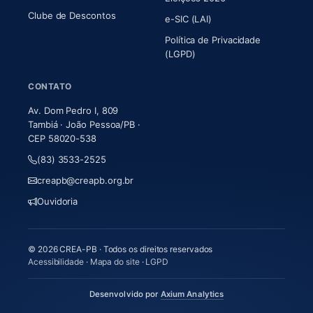
Clube de Descontos
e-SIC (LAI)
Política de Privacidade
(LGPD)
CONTATO
Av. Dom Pedro I, 809
Tambiá · João Pessoa/PB ·
CEP 58020-538
(83) 3533-2525
creapb@creapb.org.br
Ouvidoria
© 2026 CREA-PB · Todos os direitos reservados
Acessibilidade
·
Mapa do site
·
LGPD
(abre em nova aba)
Desenvolvido por
Axium Analytics