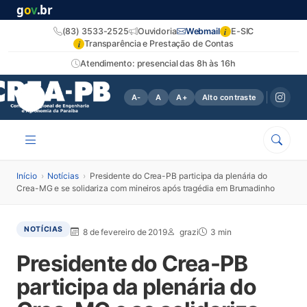
g
o
v
.br
i
(83) 3533-2525
Ouvidoria
Webmail
E-SIC
i
Transparência e Prestação de Contas
Atendimento: presencial das 8h às 16h
A-
A
A+
Alto contraste
Início
›
Notícias
›
Presidente do Crea-PB participa da plenária do
Crea-MG e se solidariza com mineiros após tragédia em Brumadinho
NOTÍCIAS
8 de fevereiro de 2019
grazi
3 min
Presidente do Crea-PB
participa da plenária do