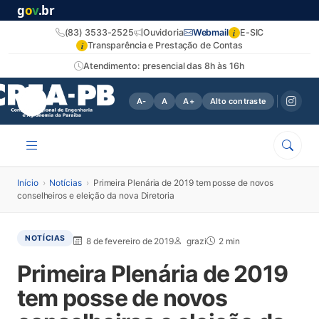
g
o
v
.br
i
(83) 3533-2525
Ouvidoria
Webmail
E-SIC
i
Transparência e Prestação de Contas
Atendimento: presencial das 8h às 16h
A-
A
A+
Alto contraste
Início
›
Notícias
›
Primeira Plenária de 2019 tem posse de novos
conselheiros e eleição da nova Diretoria
NOTÍCIAS
8 de fevereiro de 2019
grazi
2 min
Primeira Plenária de 2019
tem posse de novos