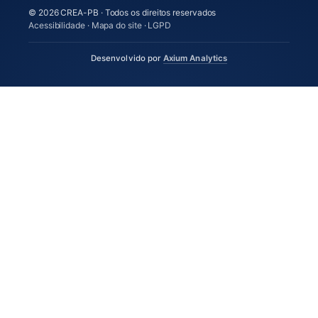
© 2026 CREA-PB · Todos os direitos reservados
Acessibilidade
·
Mapa do site
·
LGPD
(abre em nova aba)
Desenvolvido por
Axium Analytics