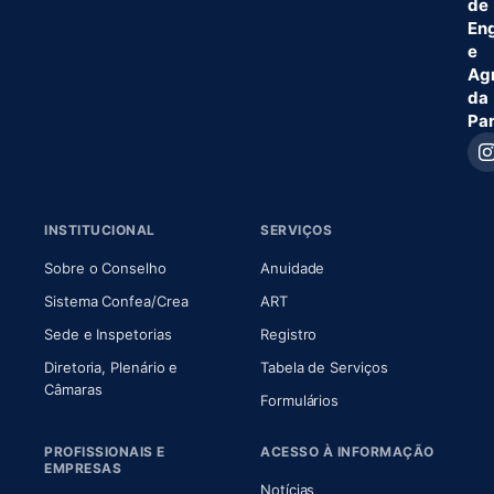
de
En
e
Ag
da
Pa
INSTITUCIONAL
SERVIÇOS
(abre em nova aba)
(abre em nova aba)
Sobre o Conselho
Anuidade
(abre em nova aba)
(abre em nova aba)
Sistema Confea/Crea
ART
Sede e Inspetorias
Registro
Diretoria, Plenário e
Tabela de Serviços
(abre em nova aba)
Câmaras
Formulários
PROFISSIONAIS E
ACESSO À INFORMAÇÃO
EMPRESAS
Notícias