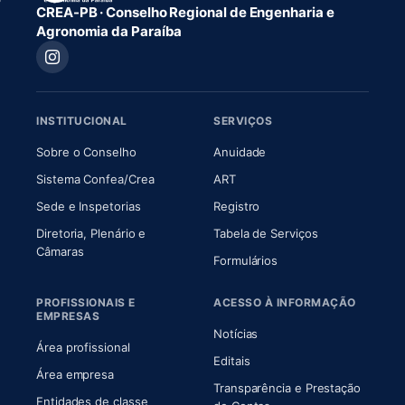
CREA-PB · Conselho Regional de Engenharia e
Agronomia da Paraíba
INSTITUCIONAL
SERVIÇOS
(abre em nova aba)
(abre em nova aba)
Sobre o Conselho
Anuidade
(abre em nova aba)
(abre em nova aba)
Sistema Confea/Crea
ART
Sede e Inspetorias
Registro
Diretoria, Plenário e
Tabela de Serviços
(abre em nova aba)
Câmaras
Formulários
PROFISSIONAIS E
ACESSO À INFORMAÇÃO
EMPRESAS
Notícias
Área profissional
Editais
Área empresa
Transparência e Prestação
Entidades de classe