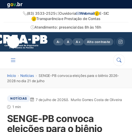
g
o
v
.br
i
(83) 3533-2525
Ouvidoria
Webmail
E-SIC
i
Transparência e Prestação de Contas
Atendimento: presencial das 8h às 16h
A-
A
A+
Alto contraste
Início
›
Notícias
›
SENGE-PB convoca eleições para o biênio 2026-
2028 no dia 21 de julho
NOTÍCIAS
7 de julho de 2026
Murilo Gomes Costa de Oliveira
1 min
SENGE-PB convoca
eleições para o biênio