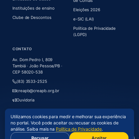
(abre em nova aba)
de Contas
Instituições de ensino
Eleições 2026
Clube de Descontos
e-SIC (LAI)
Política de Privacidade
(LGPD)
CONTATO
Av. Dom Pedro I, 809
Tambiá · João Pessoa/PB ·
CEP 58020-538
(83) 3533-2525
creapb@creapb.org.br
Ouvidoria
Utilizamos cookies para medir e melhorar sua experiência
© 2026 CREA-PB · Todos os direitos reservados
no portal. Você pode aceitar ou recusar os cookies de
Acessibilidade
·
Mapa do site
·
LGPD
análise. Saiba mais na
Política de Privacidade
.
Recusar
Aceitar