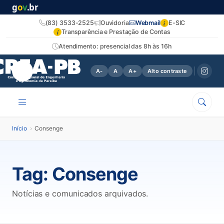
g
o
v
.br
i
(83) 3533-2525
Ouvidoria
Webmail
E-SIC
i
Transparência e Prestação de Contas
Atendimento: presencial das 8h às 16h
A-
A
A+
Alto contraste
Início
›
Consenge
Tag:
Consenge
Notícias e comunicados arquivados.