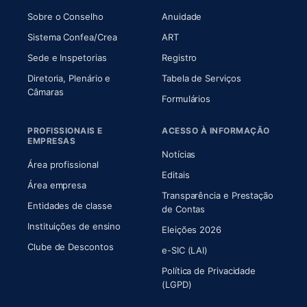
(abre em nova aba)
(abre em nova aba)
Sobre o Conselho
Anuidade
(abre em nova aba)
(abre em nova aba)
Sistema Confea/Crea
ART
Sede e Inspetorias
Registro
Diretoria, Plenário e
Tabela de Serviços
(abre em nova aba)
Câmaras
Formulários
PROFISSIONAIS E
ACESSO À INFORMAÇÃO
EMPRESAS
Notícias
Área profissional
Editais
Área empresa
Transparência e Prestação
Entidades de classe
(abre em nova aba)
de Contas
Instituições de ensino
Eleições 2026
Clube de Descontos
e-SIC (LAI)
Política de Privacidade
(LGPD)