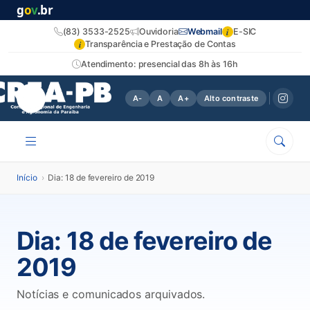
g
o
v
.br
i
(83) 3533-2525
Ouvidoria
Webmail
E-SIC
i
Transparência e Prestação de Contas
Atendimento: presencial das 8h às 16h
A-
A
A+
Alto contraste
Início
›
Dia: 18 de fevereiro de 2019
Dia:
18 de fevereiro de
2019
Notícias e comunicados arquivados.