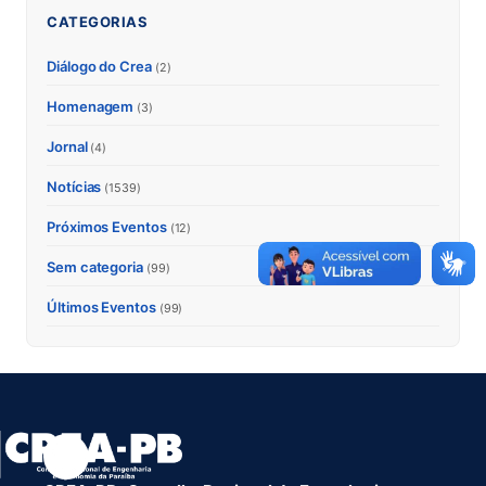
CATEGORIAS
Diálogo do Crea
(2)
Homenagem
(3)
Jornal
(4)
Notícias
(1539)
Próximos Eventos
(12)
Sem categoria
(99)
Últimos Eventos
(99)