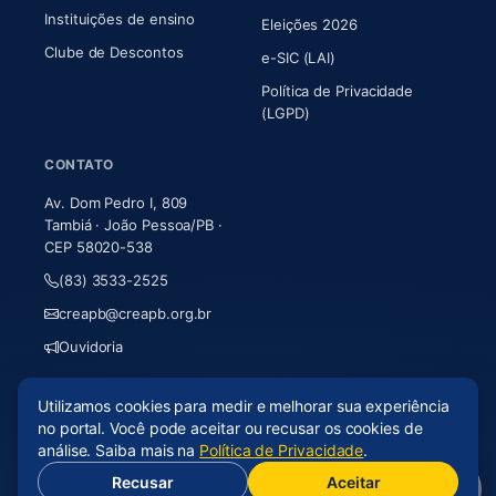
Instituições de ensino
Eleições 2026
Clube de Descontos
e-SIC (LAI)
Política de Privacidade
(LGPD)
CONTATO
Av. Dom Pedro I, 809
Tambiá · João Pessoa/PB ·
CEP 58020-538
(83) 3533-2525
creapb@creapb.org.br
Ouvidoria
Utilizamos cookies para medir e melhorar sua experiência
© 2026 CREA-PB · Todos os direitos reservados
no portal. Você pode aceitar ou recusar os cookies de
Acessibilidade
·
Mapa do site
·
LGPD
análise. Saiba mais na
Política de Privacidade
.
Recusar
Aceitar
(abre em nova aba)
Desenvolvido por
Axium Analytics