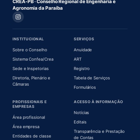
CREA-PB · Conselho Regional de Engenharia e
Agronomia da Paraíba
INSTITUCIONAL
SERVIÇOS
(abre em nova aba)
(abre em nova aba)
Sobre o Conselho
Anuidade
(abre em nova aba)
(abre em nova aba)
Sistema Confea/Crea
ART
Sede e Inspetorias
Registro
Diretoria, Plenário e
Tabela de Serviços
(abre em nova aba)
Câmaras
Formulários
PROFISSIONAIS E
ACESSO À INFORMAÇÃO
EMPRESAS
Notícias
Área profissional
Editais
Área empresa
Transparência e Prestação
Entidades de classe
(abre em nova aba)
de Contas