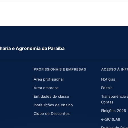
aria e Agronomia da Paraíba
PROFISSIONAIS E EMPRESAS
ACESSO À IN
 nova aba)
Área profissional
Notícias
aba)
Área empresa
Editais
Entidades de classe
Transparência 
(abre e
Contas
Instituições de ensino
Eleições 2026
Clube de Descontos
e-SIC (LAI)
Política de Pri