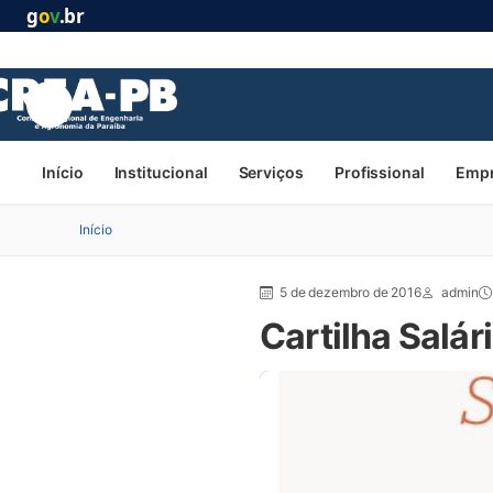
g
o
v
.br
Início
Institucional
Serviços
Profissional
Emp
Início
5 de dezembro de 2016
admin
Cartilha Salár