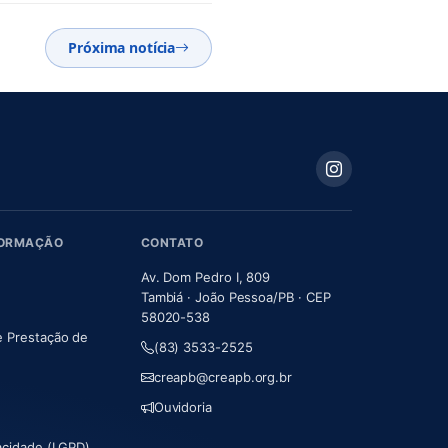
Próxima notícia
FORMAÇÃO
CONTATO
Av. Dom Pedro I, 809
Tambiá · João Pessoa/PB · CEP
58020-538
e Prestação de
(83) 3533-2525
m nova aba)
creapb@creapb.org.br
Ouvidoria
vacidade (LGPD)