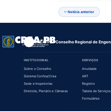
Notícia anterior
CREA-PB · Conselho Regional de Engenh
INSTITUCIONAL
SERVIÇOS
(abre em nova aba)
(abre em
Sobre o Conselho
Anuidade
(abre em nova aba)
(abre em nova 
Sistema Confea/Crea
ART
Sede e Inspetorias
Registro
(abre em nova aba)
Diretoria, Plenário e Câmaras
Tabela de Serviços
Formulários