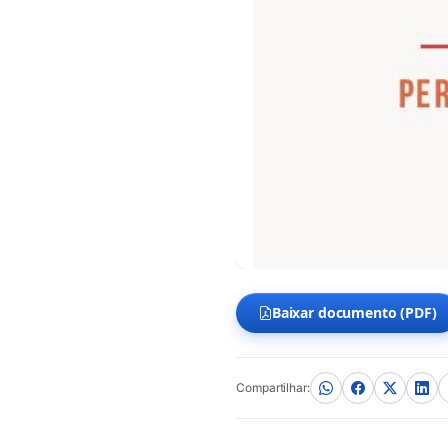
Baixar documento (PDF)
(abre em nova aba)
Compartilhar: