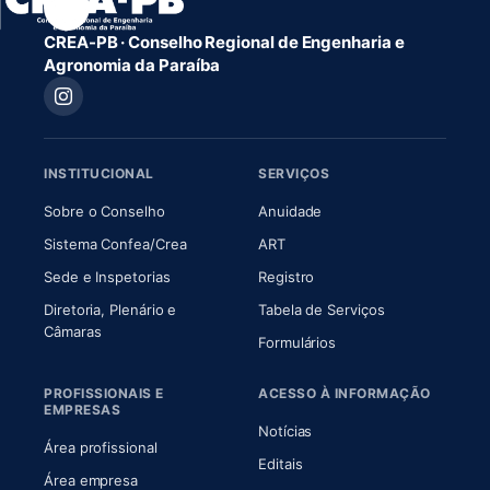
CREA-PB · Conselho Regional de Engenharia e
Agronomia da Paraíba
INSTITUCIONAL
SERVIÇOS
(abre em nova aba)
(abre em nova aba)
Sobre o Conselho
Anuidade
(abre em nova aba)
(abre em nova aba)
Sistema Confea/Crea
ART
Sede e Inspetorias
Registro
Diretoria, Plenário e
Tabela de Serviços
(abre em nova aba)
Câmaras
Formulários
PROFISSIONAIS E
ACESSO À INFORMAÇÃO
EMPRESAS
Notícias
Área profissional
Editais
Área empresa