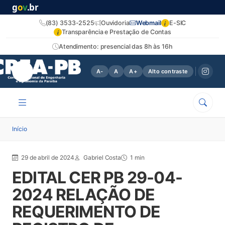
g
o
v
.br
i
(83) 3533-2525
Ouvidoria
Webmail
E-SIC
i
Transparência e Prestação de Contas
Atendimento: presencial das 8h às 16h
A-
A
A+
Alto contraste
Início
29 de abril de 2024
Gabriel Costa
1 min
EDITAL CER PB 29-04-
2024 RELAÇÃO DE
REQUERIMENTO DE