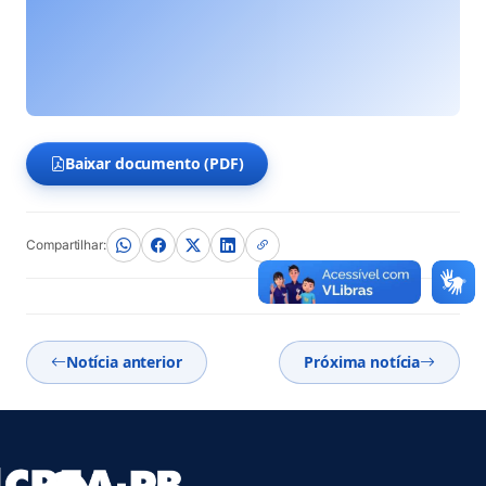
Baixar documento (PDF)
(abre em nova aba)
Compartilhar:
Notícia anterior
Próxima notícia