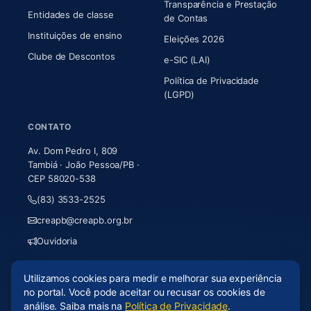
Transparência e Prestação
Entidades de classe
(abre em nova aba)
de Contas
Instituições de ensino
Eleições 2026
Clube de Descontos
e-SIC (LAI)
Política de Privacidade
(LGPD)
CONTATO
Av. Dom Pedro I, 809
Tambiá · João Pessoa/PB ·
CEP 58020-538
(83) 3533-2525
creapb@creapb.org.br
Ouvidoria
Utilizamos cookies para medir e melhorar sua experiência
© 2026 CREA-PB · Todos os direitos reservados
no portal. Você pode aceitar ou recusar os cookies de
Acessibilidade
·
Mapa do site
·
LGPD
análise. Saiba mais na
Política de Privacidade
.