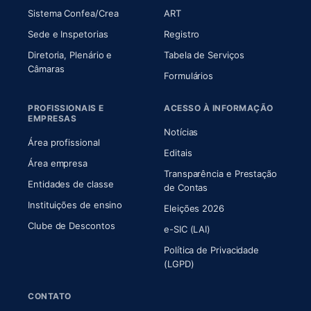
(abre em nova aba)
(abre em nova aba)
Sistema Confea/Crea
ART
Sede e Inspetorias
Registro
Diretoria, Plenário e
Tabela de Serviços
(abre em nova aba)
Câmaras
Formulários
PROFISSIONAIS E
ACESSO À INFORMAÇÃO
EMPRESAS
Notícias
Área profissional
Editais
Área empresa
Transparência e Prestação
Entidades de classe
(abre em nova aba)
de Contas
Instituições de ensino
Eleições 2026
Clube de Descontos
e-SIC (LAI)
Política de Privacidade
(LGPD)
CONTATO