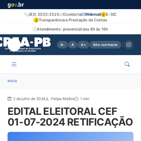
g
o
v
.br
i
(83) 3533-2525
Ouvidoria
Webmail
E-SIC
i
Transparência e Prestação de Contas
Atendimento: presencial das 8h às 16h
A-
A
A+
Alto contraste
Início
2 de julho de 2024
Felipe Mattos
1 min
EDITAL ELEITORAL CEF
01-07-2024 RETIFICAÇÃO