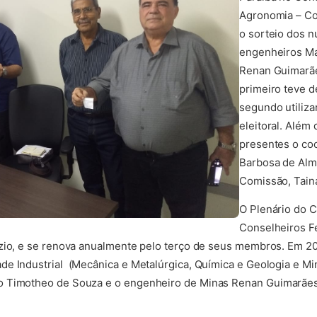
Agronomia – Con
o sorteio dos 
engenheiros Ma
Renan Guimarãe
primeiro teve d
segundo utiliz
eleitoral. Além
presentes o co
Barbosa de Alme
Comissão, Tainá
O Plenário do 
Conselheiros Fe
zio, e se renova anualmente pelo terço de seus membros. Em 20
e Industrial (Mecânica e Metalúrgica, Química e Geologia e Min
o Timotheo de Souza e o engenheiro de Minas Renan Guimarães 