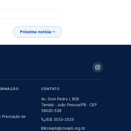
Próxima notícia
FORMAÇÃO
CONTATO
Av. Dom Pedro I, 809
Tambiá · João Pessoa/PB · CEP
58020-538
e Prestação de
(83) 3533-2525
m nova aba)
creapb@creapb.org.br