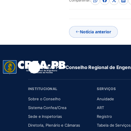
Compartilhar:
Notícia anterior
CREA-PB · Conselho Regional de Engenh
INSTITUCIONAL
SERVIÇOS
(abre em nova aba)
(abre em
Sobre o Conselho
Anuidade
(abre em nova aba)
(abre em nova 
Sistema Confea/Crea
ART
Sede e Inspetorias
Registro
(abre em nova aba)
Diretoria, Plenário e Câmaras
Tabela de Serviços