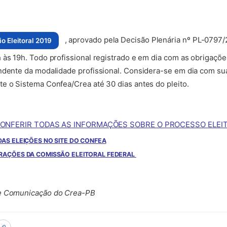
, aprovado pela Decisão Plenária nº PL-0797/2
o Eleitoral 2019
va aba)
 às 19h. Todo profissional registrado e em dia com as obrigaçõ
ndente da modalidade profissional. Considera-se em dia com sua
e o Sistema Confea/Crea até 30 dias antes do pleito.
CONFERIR TODAS AS INFORMAÇÕES SOBRE O PROCESSO ELEI
(abre em nova aba)
DAS ELEIÇÕES NO SITE DO CONFEA
(abre em nova aba)
ERAÇÕES DA COMISSÃO ELEITORAL FEDERAL
de Comunicação do Crea-PB