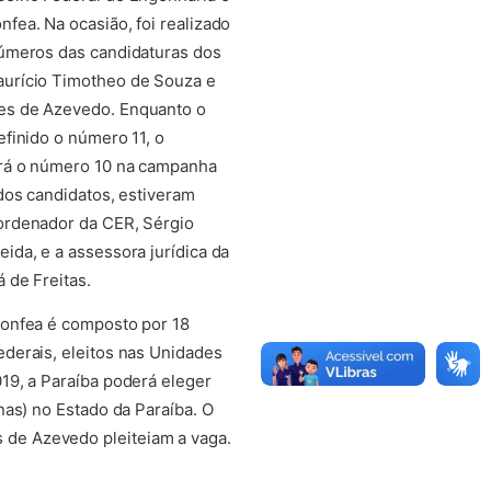
fea. Na ocasião, foi realizado
números das candidaturas dos
urício Timotheo de Souza e
s de Azevedo. Enquanto o
efinido o número 11, o
ará o número 10 na campanha
 dos candidatos, estiveram
ordenador da CER, Sérgio
ida, e a assessora jurídica da
 de Freitas.
Confea é composto por 18
derais, eleitos nas Unidades
19, a Paraíba poderá eleger
as) no Estado da Paraíba. O
de Azevedo pleiteiam a vaga.