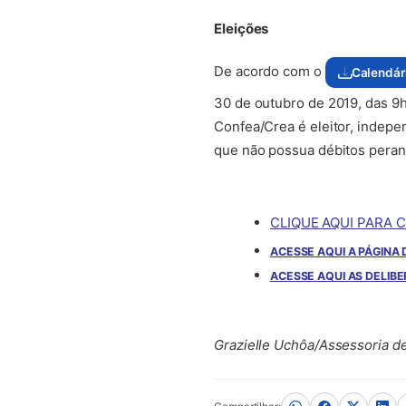
Eleições
De acordo com o
Calendári
(abre em no
30 de outubro de 2019, das 9h
Confea/Crea é eleitor, indepe
que não possua débitos perant
CLIQUE AQUI PARA 
ACESSE AQUI A PÁGINA 
ACESSE AQUI AS DELIB
Grazielle Uchôa/Assessoria 