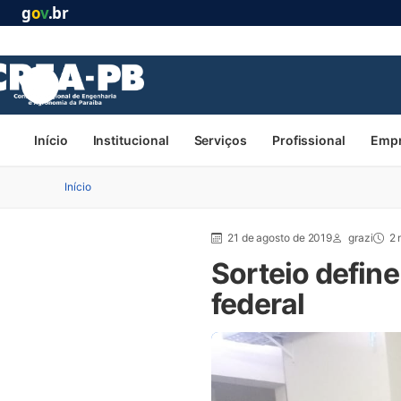
g
o
v
.br
Início
Institucional
Serviços
Profissional
Emp
Início
21 de agosto de 2019
grazi
2 
Sorteio defin
federal