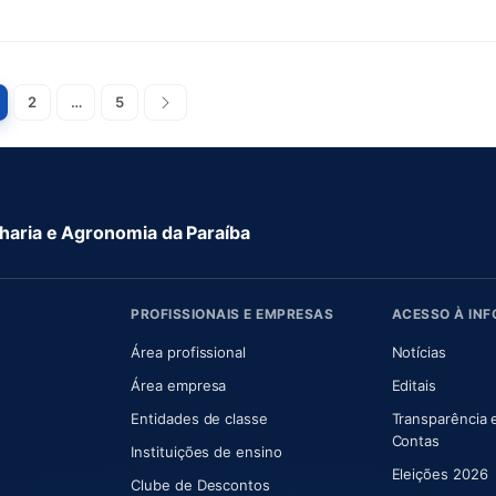
Paginação
2
…
5
Próxima
de
posts
aria e Agronomia da Paraíba
PROFISSIONAIS E EMPRESAS
ACESSO À IN
 nova aba)
Área profissional
Notícias
aba)
Área empresa
Editais
Entidades de classe
Transparência 
(abre e
Contas
Instituições de ensino
Eleições 2026
Clube de Descontos