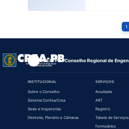
1
CREA-PB · Conselho Regional de Engenh
INSTITUCIONAL
SERVIÇOS
(abre em nova aba)
(abre em
Sobre o Conselho
Anuidade
(abre em nova aba)
(abre em nova 
Sistema Confea/Crea
ART
Sede e Inspetorias
Registro
(abre em nova aba)
Diretoria, Plenário e Câmaras
Tabela de Serviços
Formulários