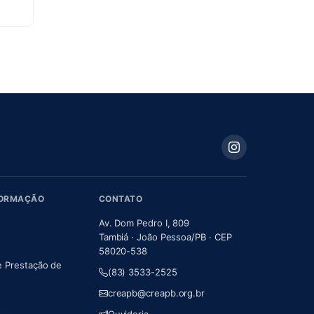
FORMAÇÃO
CONTATO
Av. Dom Pedro I, 809
Tambiá · João Pessoa/PB · CEP
58020-538
e Prestação de
(83) 3533-2525
m nova aba)
creapb@creapb.org.br