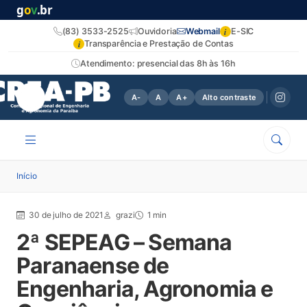
g
o
v
.br
i
(83) 3533-2525
Ouvidoria
Webmail
E-SIC
i
Transparência e Prestação de Contas
Atendimento: presencial das 8h às 16h
A-
A
A+
Alto contraste
Início
30 de julho de 2021
grazi
1 min
2ª SEPEAG – Semana
Paranaense de
Engenharia, Agronomia e