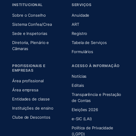
INSTITUCIONAL
SERVIÇOS
(abre em nova aba)
(abre em nova aba)
Sobre o Conselho
Anuidade
(abre em nova aba)
(abre em nova aba)
Sistema Confea/Crea
ART
Sede e Inspetorias
Registro
Diretoria, Plenário e
Tabela de Serviços
(abre em nova aba)
Câmaras
Formulários
PROFISSIONAIS E
ACESSO À INFORMAÇÃO
EMPRESAS
Notícias
Área profissional
Editais
Área empresa
Transparência e Prestação
Entidades de classe
(abre em nova aba)
de Contas
Instituições de ensino
Eleições 2026
Clube de Descontos
e-SIC (LAI)
Política de Privacidade
(LGPD)