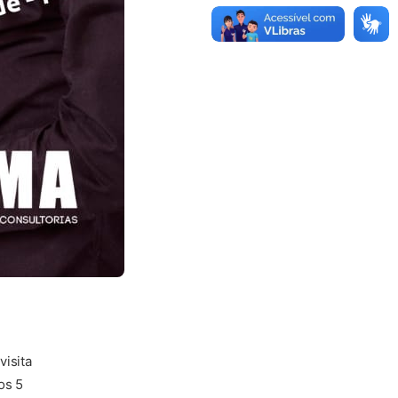
isita
os 5