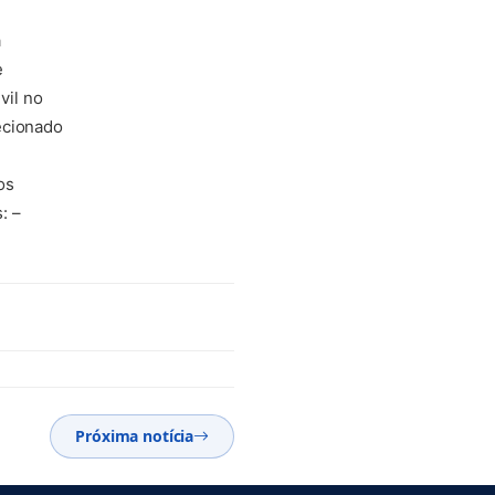
a
e
vil no
ecionado
os
: –
Próxima notícia