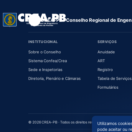
CREA-PB · Conselho Regional de Engenh
INSTITUCIONAL
SERVIÇOS
(abre em nova aba)
(abre em
Sobre o Conselho
Anuidade
(abre em nova aba)
(abre em nova 
Sistema Confea/Crea
ART
Sede e Inspetorias
Registro
(abre em nova aba)
Diretoria, Plenário e Câmaras
Tabela de Serviços
Formulários
© 2026 CREA-PB · Todos os direitos reservados
Utilizamos cookie
pode aceitar ou r