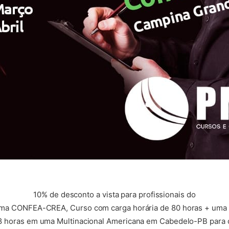
10% de desconto a vista para profissionais do
ema CONFEA-CREA, Curso com carga horária de 80 horas + uma v
8 horas em uma Multinacional Americana em Cabedelo-PB para 