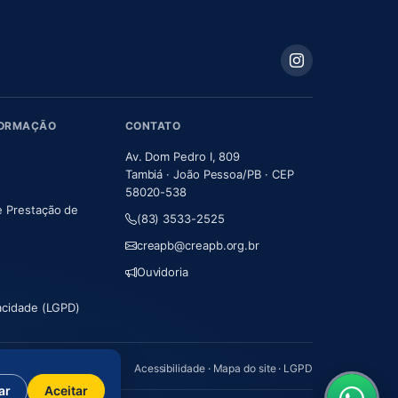
FORMAÇÃO
CONTATO
Av. Dom Pedro I, 809
Tambiá · João Pessoa/PB · CEP
58020-538
e Prestação de
(83) 3533-2525
m nova aba)
creapb@creapb.org.br
Ouvidoria
vacidade (LGPD)
Acessibilidade
·
Mapa do site
·
LGPD
ar
Aceitar