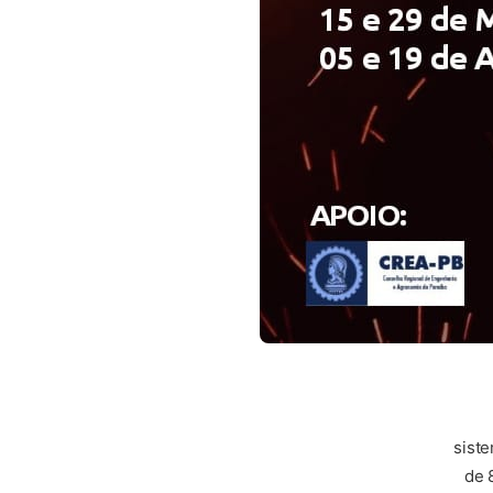
sist
de 