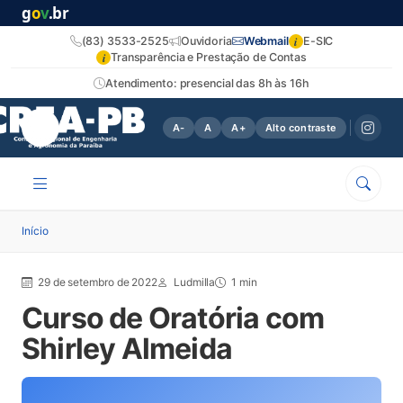
g
o
v
.br
i
(83) 3533-2525
Ouvidoria
Webmail
E-SIC
i
Transparência e Prestação de Contas
Atendimento: presencial das 8h às 16h
A-
A
A+
Alto contraste
Início
29 de setembro de 2022
Ludmilla
1 min
Curso de Oratória com
Shirley Almeida