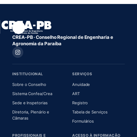
CREA-PB · Conselho Regional de Engenharia e
Agronomia da Paraíba
INSTITUCIONAL
SERVIÇOS
(abre em nova aba)
(abre em nova aba)
Sobre o Conselho
Anuidade
(abre em nova aba)
(abre em nova aba)
Sistema Confea/Crea
ART
Sede e Inspetorias
Registro
Diretoria, Plenário e
Tabela de Serviços
(abre em nova aba)
Câmaras
Formulários
PROFISSIONAIS E
ACESSO À INFORMAÇÃO