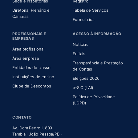
Sede e Inspetorias
Registro
Diretoria, Plenário e
Tabela de Serviços
(abre em nova aba)
Câmaras
Formulários
PROFISSIONAIS E
ACESSO À INFORMAÇÃO
EMPRESAS
Notícias
Área profissional
Editais
Área empresa
Transparência e Prestação
Entidades de classe
(abre em nova aba)
de Contas
Instituições de ensino
Eleições 2026
Clube de Descontos
e-SIC (LAI)
Política de Privacidade
(LGPD)
CONTATO
Av. Dom Pedro I, 809
Tambiá · João Pessoa/PB ·