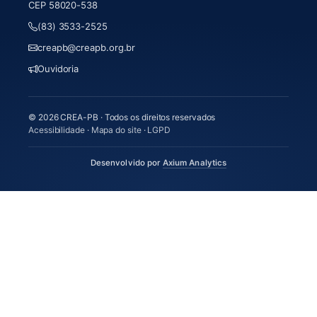
CEP 58020-538
(83) 3533-2525
creapb@creapb.org.br
Ouvidoria
© 2026 CREA-PB · Todos os direitos reservados
Acessibilidade
·
Mapa do site
·
LGPD
(abre em nova aba)
Desenvolvido por
Axium Analytics