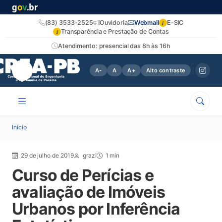
g
o
v
.br
i
(83) 3533-2525
Ouvidoria
Webmail
E-SIC
i
Transparência e Prestação de Contas
Atendimento: presencial das 8h às 16h
A-
A
A+
Alto contraste
Início
29 de julho de 2019
grazi
1 min
Curso de Perícias e
avaliação de Imóveis
Urbanos por Inferência