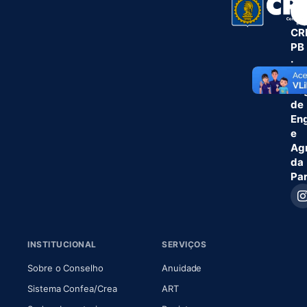
CR
PB
·
Co
Reg
de
En
e
Ag
da
Pa
INSTITUCIONAL
SERVIÇOS
(abre em nova aba)
(abre em nova aba)
Sobre o Conselho
Anuidade
(abre em nova aba)
(abre em nova aba)
Sistema Confea/Crea
ART