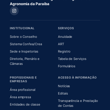
Agronomia da Paraíba
INSTITUCIONAL
SERVIÇOS
(abre em nova aba)
(abre em nova aba)
Sobre o Conselho
Anuidade
(abre em nova aba)
(abre em nova aba)
Sistema Confea/Crea
ART
Sede e Inspetorias
Registro
Diretoria, Plenário e
Tabela de Serviços
(abre em nova aba)
Câmaras
Formulários
PROFISSIONAIS E
ACESSO À INFORMAÇÃO
EMPRESAS
Notícias
Área profissional
Editais
Área empresa
Transparência e Prestação
Entidades de classe
(abre em nova aba)
de Contas