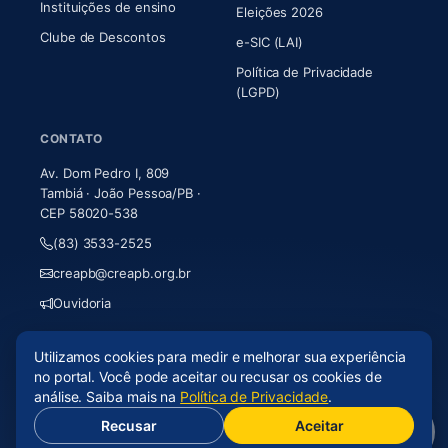
Instituições de ensino
Eleições 2026
Clube de Descontos
e-SIC (LAI)
Política de Privacidade
(LGPD)
CONTATO
Av. Dom Pedro I, 809
Tambiá · João Pessoa/PB ·
CEP 58020-538
(83) 3533-2525
creapb@creapb.org.br
Ouvidoria
Utilizamos cookies para medir e melhorar sua experiência
© 2026 CREA-PB · Todos os direitos reservados
no portal. Você pode aceitar ou recusar os cookies de
Acessibilidade
·
Mapa do site
·
LGPD
análise. Saiba mais na
Política de Privacidade
.
Recusar
Aceitar
(abre em nova aba)
Desenvolvido por
Axium Analytics