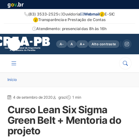
g
o
v
.br
i
(83) 3533-2525
Ouvidoria
Webmail
E-SIC
i
Transparência e Prestação de Contas
Atendimento: presencial das 8h às 16h
A-
A
A+
Alto contraste
Início
4 de setembro de 2020
grazi
1 min
Curso Lean Six Sigma
Green Belt + Mentoria do
projeto