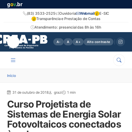
g
o
v
.br
i
(83) 3533-2525
Ouvidoria
Webmail
E-SIC
i
Transparência e Prestação de Contas
Atendimento: presencial das 8h às 16h
A-
A
A+
Alto contraste
Início
31 de outubro de 2018
grazi
1 min
Curso Projetista de
Sistemas de Energia Solar
Fotovoltaicos conectados