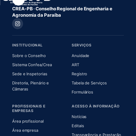
CREA-PB · Conselho Regional de Engenharia e
Agronomia da Paraíba
INSTITUCIONAL
SERVIÇOS
(abre em nova aba)
(abre em nova aba)
Sobre o Conselho
Anuidade
(abre em nova aba)
(abre em nova aba)
Sistema Confea/Crea
ART
Sede e Inspetorias
Registro
Diretoria, Plenário e
Tabela de Serviços
(abre em nova aba)
Câmaras
Formulários
PROFISSIONAIS E
ACESSO À INFORMAÇÃO
EMPRESAS
Notícias
Área profissional
Editais
Área empresa
Transparência e Prestação