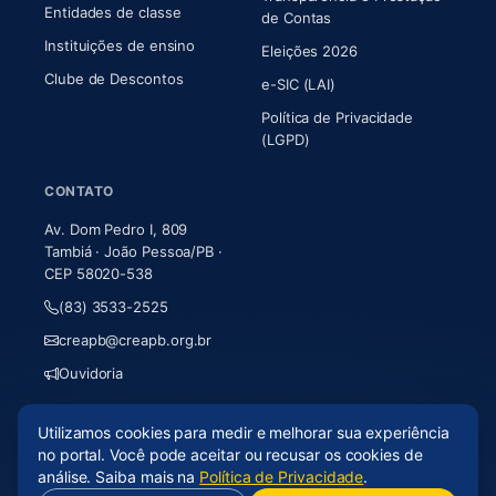
Entidades de classe
(abre em nova aba)
de Contas
Instituições de ensino
Eleições 2026
Clube de Descontos
e-SIC (LAI)
Política de Privacidade
(LGPD)
CONTATO
Av. Dom Pedro I, 809
Tambiá · João Pessoa/PB ·
CEP 58020-538
(83) 3533-2525
creapb@creapb.org.br
Ouvidoria
Utilizamos cookies para medir e melhorar sua experiência
© 2026 CREA-PB · Todos os direitos reservados
no portal. Você pode aceitar ou recusar os cookies de
Acessibilidade
·
Mapa do site
·
LGPD
análise. Saiba mais na
Política de Privacidade
.