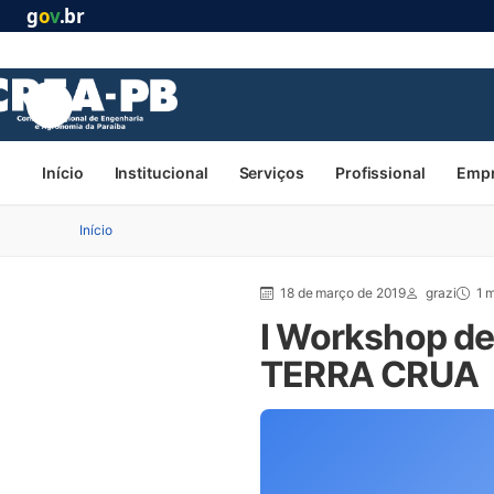
g
o
v
.br
Início
Institucional
Serviços
Profissional
Emp
Início
18 de março de 2019
grazi
1 m
I Workshop de
TERRA CRUA