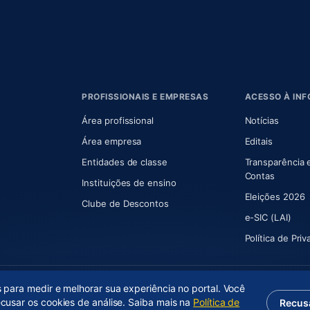
PROFISSIONAIS E EMPRESAS
ACESSO À IN
 nova aba)
Área profissional
Notícias
aba)
Área empresa
Editais
Entidades de classe
Transparência 
(abre e
Contas
Instituições de ensino
Eleições 2026
Clube de Descontos
e-SIC (LAI)
Política de Pri
s para medir e melhorar sua experiência no portal. Você
ecusar os cookies de análise. Saiba mais na
Política de
Recus