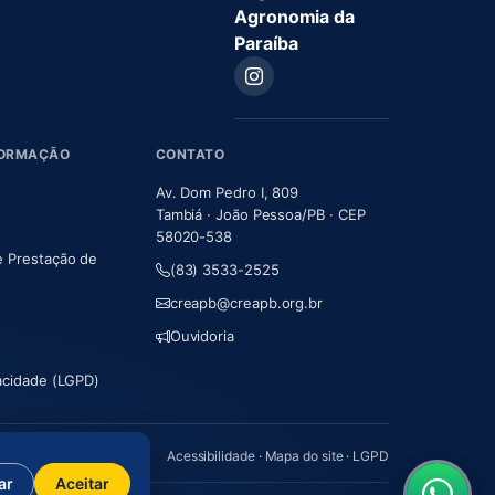
Agronomia da
Paraíba
FORMAÇÃO
CONTATO
Av. Dom Pedro I, 809
Tambiá · João Pessoa/PB · CEP
58020-538
e Prestação de
(83) 3533-2525
m nova aba)
creapb@creapb.org.br
Ouvidoria
vacidade (LGPD)
Acessibilidade
·
Mapa do site
·
LGPD
ar
Aceitar