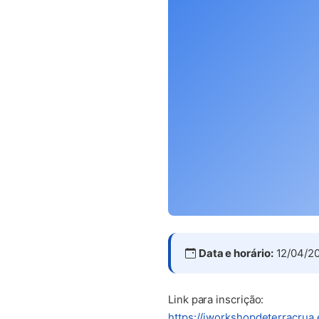
Data e horário:
12/04/20
Link para inscrição:
https://iworkshopdeterracrua.