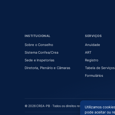
INSTITUCIONAL
SERVIÇOS
(abre em nova aba)
(abre em
Sobre o Conselho
Anuidade
(abre em nova aba)
(abre em nova 
Sistema Confea/Crea
ART
Sede e Inspetorias
Registro
(abre em nova aba)
Diretoria, Plenário e Câmaras
Tabela de Serviços
Formulários
© 2026 CREA-PB · Todos os direitos reservados
Utilizamos cookie
pode aceitar ou r