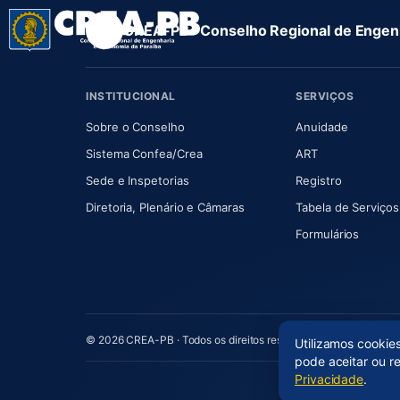
CREA-PB · Conselho Regional de Engenh
INSTITUCIONAL
SERVIÇOS
(abre em nova aba)
(abre em
Sobre o Conselho
Anuidade
(abre em nova aba)
(abre em nova 
Sistema Confea/Crea
ART
Sede e Inspetorias
Registro
(abre em nova aba)
Diretoria, Plenário e Câmaras
Tabela de Serviços
Formulários
© 2026 CREA-PB · Todos os direitos reservados
Utilizamos cookie
pode aceitar ou r
Privacidade
.