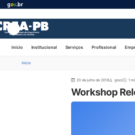
g
o
v
.br
Início
Institucional
Serviços
Profissional
Emp
Início
20 de julho de 2018
grazi
1 mi
Workshop Relé