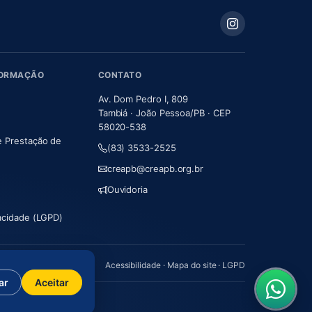
FORMAÇÃO
CONTATO
Av. Dom Pedro I, 809
Tambiá · João Pessoa/PB · CEP
58020-538
e Prestação de
(83) 3533-2525
m nova aba)
creapb@creapb.org.br
Ouvidoria
vacidade (LGPD)
Acessibilidade
·
Mapa do site
·
LGPD
ar
Aceitar