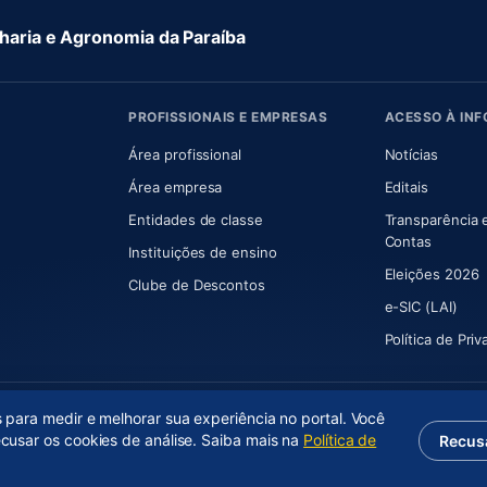
aria e Agronomia da Paraíba
PROFISSIONAIS E EMPRESAS
ACESSO À IN
 nova aba)
Área profissional
Notícias
aba)
Área empresa
Editais
Entidades de classe
Transparência 
(abre e
Contas
Instituições de ensino
Eleições 2026
Clube de Descontos
e-SIC (LAI)
Política de Pri
s para medir e melhorar sua experiência no portal. Você
ecusar os cookies de análise. Saiba mais na
Política de
Recus
(abre em nova aba)
Desenvolvido por
Axium Analytics