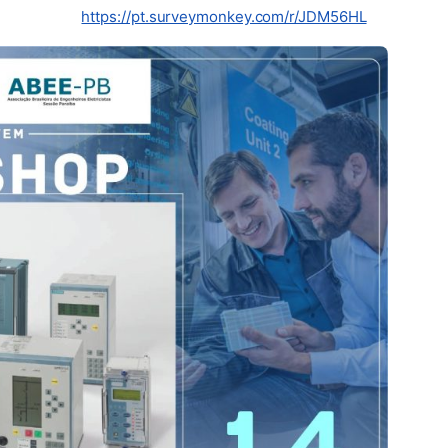
(abre em no
https://pt.surveymonkey.com/r/JDM56HL