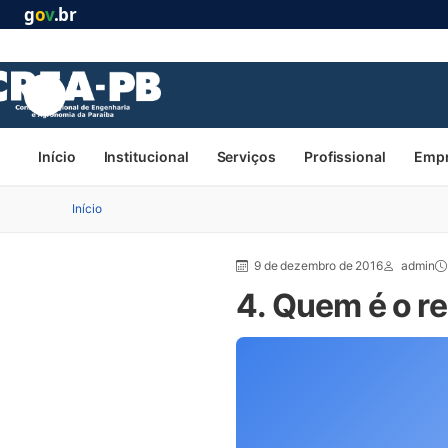
g
o
v
.br
Início
Institucional
Serviços
Profissional
Emp
Início
9 de dezembro de 2016
admin
4. Quem é o r