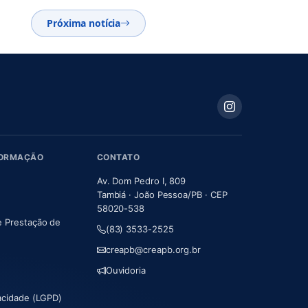
Próxima notícia
FORMAÇÃO
CONTATO
Av. Dom Pedro I, 809
Tambiá · João Pessoa/PB · CEP
58020-538
e Prestação de
(83) 3533-2525
m nova aba)
creapb@creapb.org.br
Ouvidoria
vacidade (LGPD)