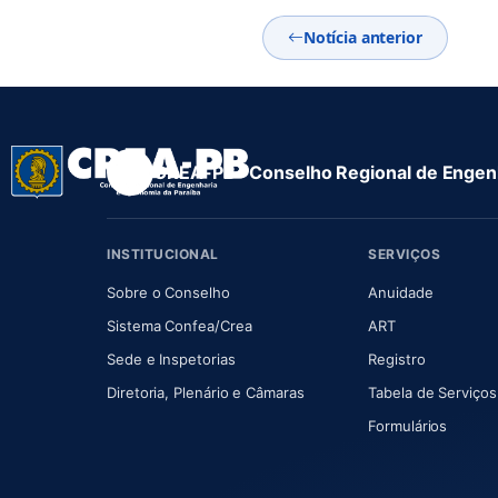
Notícia anterior
CREA-PB · Conselho Regional de Engenh
INSTITUCIONAL
SERVIÇOS
(abre em nova aba)
(abre em
Sobre o Conselho
Anuidade
(abre em nova aba)
(abre em nova 
Sistema Confea/Crea
ART
Sede e Inspetorias
Registro
(abre em nova aba)
Diretoria, Plenário e Câmaras
Tabela de Serviços
Formulários